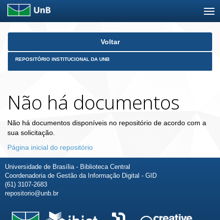
Skip
Voltar
navigation
REPOSITÓRIO INSTITUCIONAL DA UNB
Não há documentos
Não há documentos disponíveis no repositório de acordo com a
sua solicitação.
Página inicial do repositório
Universidade de Brasília - Biblioteca Central
Coordenadoria de Gestão da Informação Digital - GID
(61) 3107-2683
repositorio@unb.br