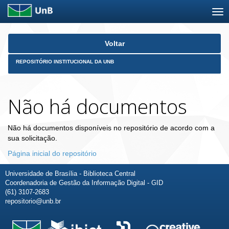
Skip
Voltar
navigation
REPOSITÓRIO INSTITUCIONAL DA UNB
Não há documentos
Não há documentos disponíveis no repositório de acordo com a
sua solicitação.
Página inicial do repositório
Universidade de Brasília - Biblioteca Central
Coordenadoria de Gestão da Informação Digital - GID
(61) 3107-2683
repositorio@unb.br