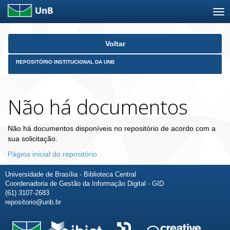
Skip
Voltar
navigation
REPOSITÓRIO INSTITUCIONAL DA UNB
Não há documentos
Não há documentos disponíveis no repositório de acordo com a
sua solicitação.
Página inicial do repositório
Universidade de Brasília - Biblioteca Central
Coordenadoria de Gestão da Informação Digital - GID
(61) 3107-2683
repositorio@unb.br