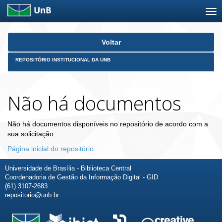
Skip
Voltar
navigation
REPOSITÓRIO INSTITUCIONAL DA UNB
Não há documentos
Não há documentos disponíveis no repositório de acordo com a
sua solicitação.
Página inicial do repositório
Universidade de Brasília - Biblioteca Central
Coordenadoria de Gestão da Informação Digital - GID
(61) 3107-2683
repositorio@unb.br