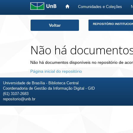
Comunidades e Coleções
Skip
REPOSITÓRIO INSTITUCIO
Voltar
navigation
Não há documento
Não há documentos disponíveis no repositório de acor
Página inicial do repositório
Universidade de Brasília - Biblioteca Central
Coordenadoria de Gestão da Informação Digital - GID
(61) 3107-2683
repositorio@unb.br