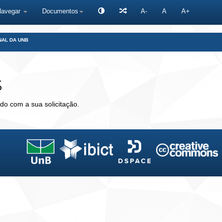
Navegar
Documentos
A-
A
A+
NAL DA UNB
s
do com a sua solicitação.