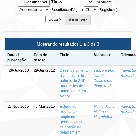
Classificar por:
Em ordem:
Resultados/Página
Registro(s):
Mostrando resultados 1 a 3 de 3
Data de
Data de
Título
Autor(es)
Orientad
publicação
defesa
26-Jul-2013
29-Jun-2012
Desenvolvimento
Vasconcelos,
Paiva, S
e validação de
Carolina
Rezende
painéis de SNPs
Celso Melo
para testes de
Pinheiro de
paternidade em
ovinos
11-Nov-2015
6-Mar-2015
Estudo de
Muniz, Maria
Paiva, S
associação
Malane
Rezende
ampla do
Magalhães
genoma para
coloração de
pelagem em