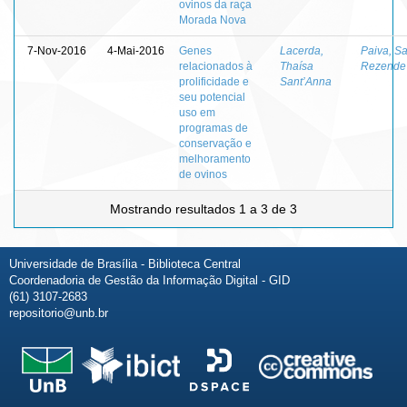
ovinos da raça
Morada Nova
7-Nov-2016
4-Mai-2016
Genes
Lacerda,
Paiva, S
relacionados à
Thaísa
Rezende
prolificidade e
Sant’Anna
seu potencial
uso em
programas de
conservação e
melhoramento
de ovinos
Mostrando resultados 1 a 3 de 3
Universidade de Brasília - Biblioteca Central
Coordenadoria de Gestão da Informação Digital - GID
(61) 3107-2683
repositorio@unb.br