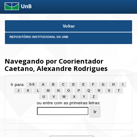
Skip
Voltar
navigation
REPOSITÓRIO INSTITUCIONAL DA UNB
Navegando por Coorientador
Caetano, Alexandre Rodrigues
Ir para:
0-9
A
B
C
D
E
F
G
H
I
J
K
L
M
N
O
P
Q
R
S
T
U
V
W
X
Y
Z
ou entre com as primeiras letras: