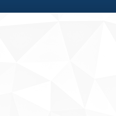
Fale conosco
Sobre