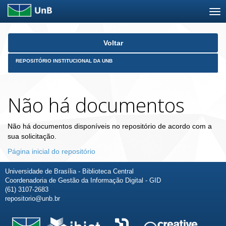
Skip
Voltar
navigation
REPOSITÓRIO INSTITUCIONAL DA UNB
Não há documentos
Não há documentos disponíveis no repositório de acordo com a
sua solicitação.
Página inicial do repositório
Universidade de Brasília - Biblioteca Central
Coordenadoria de Gestão da Informação Digital - GID
(61) 3107-2683
repositorio@unb.br