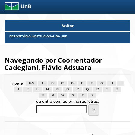
Skip
Voltar
navigation
REPOSITÓRIO INSTITUCIONAL DA UNB
Navegando por Coorientador
Cadegiani, Flávio Adsuara
Ir para:
0-9
A
B
C
D
E
F
G
H
I
J
K
L
M
N
O
P
Q
R
S
T
U
V
W
X
Y
Z
ou entre com as primeiras letras: