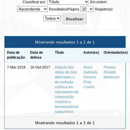
Classificar por:
Em ordem:
Resultados/Página
Registro(s):
Mostrando resultados 1 a 1 de 1
Data de
Data de
Título
Autor(es)
Orientador(es)
publicação
defesa
7-Mar-2018
16-Out-2017
Impacto das
Alves,
Pereira,
dietas de dias
Gabriella
Rinaldo
alternados e
Ferreira
Wellerson
de restrição
Pinto
calórica em
Coelho
marcadores de
composição
corporal e
biomarcadores
sanguíneos
Mostrando resultados 1 a 1 de 1