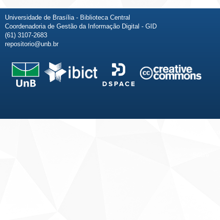
Universidade de Brasília - Biblioteca Central
Coordenadoria de Gestão da Informação Digital - GID
(61) 3107-2683
repositorio@unb.br
Fale conosco
Sobre