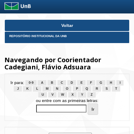
Skip
Voltar
navigation
REPOSITÓRIO INSTITUCIONAL DA UNB
Navegando por Coorientador
Cadegiani, Flávio Adsuara
Ir para:
0-9
A
B
C
D
E
F
G
H
I
J
K
L
M
N
O
P
Q
R
S
T
U
V
W
X
Y
Z
ou entre com as primeiras letras: