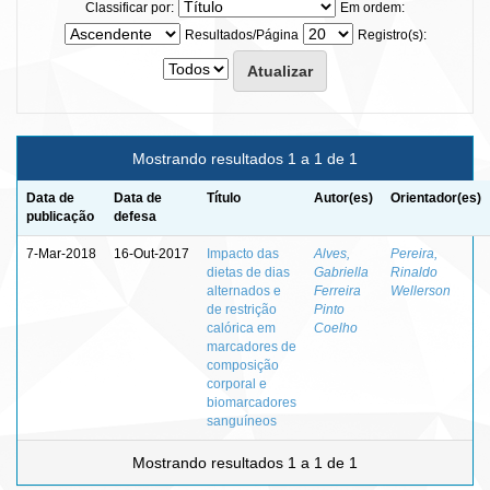
Classificar por:
Em ordem:
Resultados/Página
Registro(s):
Mostrando resultados 1 a 1 de 1
Data de
Data de
Título
Autor(es)
Orientador(es)
publicação
defesa
7-Mar-2018
16-Out-2017
Impacto das
Alves,
Pereira,
dietas de dias
Gabriella
Rinaldo
alternados e
Ferreira
Wellerson
de restrição
Pinto
calórica em
Coelho
marcadores de
composição
corporal e
biomarcadores
sanguíneos
Mostrando resultados 1 a 1 de 1