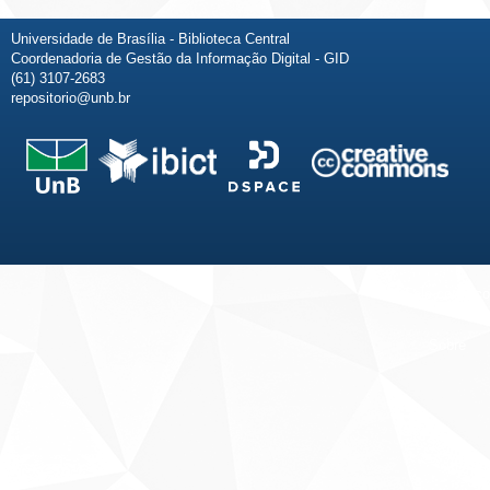
Universidade de Brasília - Biblioteca Central
Coordenadoria de Gestão da Informação Digital - GID
(61) 3107-2683
repositorio@unb.br
Fale conosco
Sobre