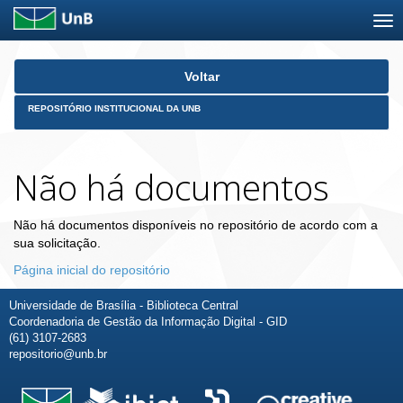
Skip
Voltar
navigation
REPOSITÓRIO INSTITUCIONAL DA UNB
Não há documentos
Não há documentos disponíveis no repositório de acordo com a
sua solicitação.
Página inicial do repositório
Universidade de Brasília - Biblioteca Central
Coordenadoria de Gestão da Informação Digital - GID
(61) 3107-2683
repositorio@unb.br