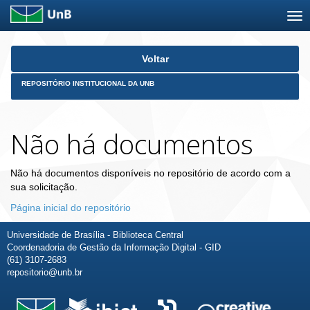
Skip
Voltar
navigation
REPOSITÓRIO INSTITUCIONAL DA UNB
Não há documentos
Não há documentos disponíveis no repositório de acordo com a
sua solicitação.
Página inicial do repositório
Universidade de Brasília - Biblioteca Central
Coordenadoria de Gestão da Informação Digital - GID
(61) 3107-2683
repositorio@unb.br