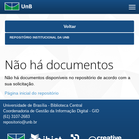
Skip
Voltar
navigation
REPOSITÓRIO INSTITUCIONAL DA UNB
Não há documentos
Não há documentos disponíveis no repositório de acordo com a
sua solicitação.
Página inicial do repositório
Universidade de Brasília - Biblioteca Central
Coordenadoria de Gestão da Informação Digital - GID
(61) 3107-2683
repositorio@unb.br