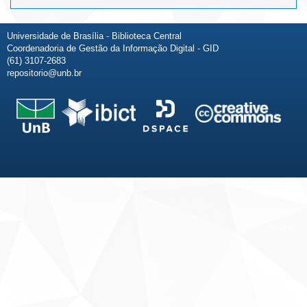
Universidade de Brasília - Biblioteca Central
Coordenadoria de Gestão da Informação Digital - GID
(61) 3107-2683
repositorio@unb.br
Fale conosco
Sobre