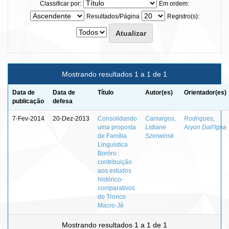
Classificar por:
Em ordem:
Resultados/Página
Registro(s):
Mostrando resultados 1 a 1 de 1
Data de
Data de
Título
Autor(es)
Orientador(es)
publicação
defesa
7-Fev-2014
20-Dez-2013
Consolidando
Camargos,
Rodrigues,
uma proposta
Lidiane
Aryon Dall'Igna
de Família
Szerwinsk
Linguística
Boróro :
contribuição
aos estudos
histórico-
comparativos
do Tronco
Macro-Jê
Mostrando resultados 1 a 1 de 1