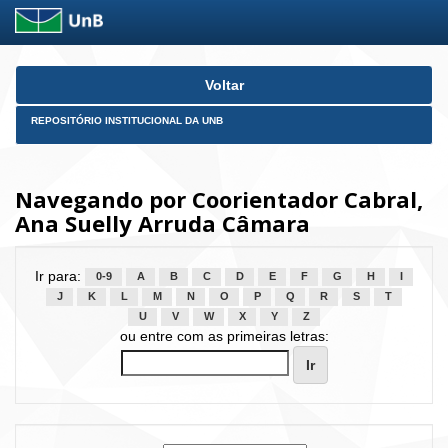
Skip
Voltar
navigation
REPOSITÓRIO INSTITUCIONAL DA UNB
Navegando por Coorientador Cabral,
Ana Suelly Arruda Câmara
Ir para:
0-9
A
B
C
D
E
F
G
H
I
J
K
L
M
N
O
P
Q
R
S
T
U
V
W
X
Y
Z
ou entre com as primeiras letras: