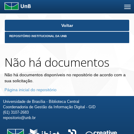
Skip
Voltar
navigation
REPOSITÓRIO INSTITUCIONAL DA UNB
Não há documentos
Não há documentos disponíveis no repositório de acordo com a
sua solicitação.
Página inicial do repositório
Universidade de Brasília - Biblioteca Central
Coordenadoria de Gestão da Informação Digital - GID
(61) 3107-2683
repositorio@unb.br