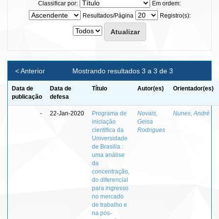
Classificar por:
Em ordem:
Resultados/Página
Registro(s):
< Anterior
Mostrando resultados 3 a 3 de 3
Data de
Data de
Título
Autor(es)
Orientador(es)
publicação
defesa
-
22-Jan-2020
Programa de
Novais,
Nunes, André
iniciação
Geisa
cientifica da
Rodrigues
Universidade
de Brasilia :
uma análise
da
concentração,
do diferencial
para ingresso
no mercado
de trabalho e
na pós-