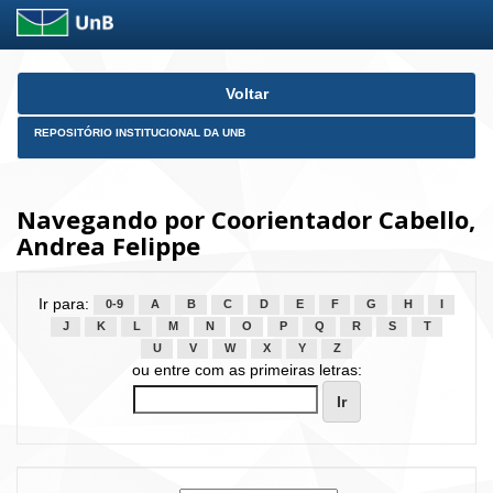
Skip
Voltar
navigation
REPOSITÓRIO INSTITUCIONAL DA UNB
Navegando por Coorientador Cabello,
Andrea Felippe
Ir para:
0-9
A
B
C
D
E
F
G
H
I
J
K
L
M
N
O
P
Q
R
S
T
U
V
W
X
Y
Z
ou entre com as primeiras letras: