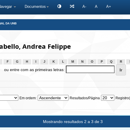
Navegar
Documentos
A-
A
A+
NAL DA UNB
bello, Andrea Felippe
F
G
H
I
J
K
L
M
N
O
P
Q
R
ou entre com as primeiras letras:
Em ordem:
Resultados/Página
Registro(
Mostrando resultados 2 a 3 de 3