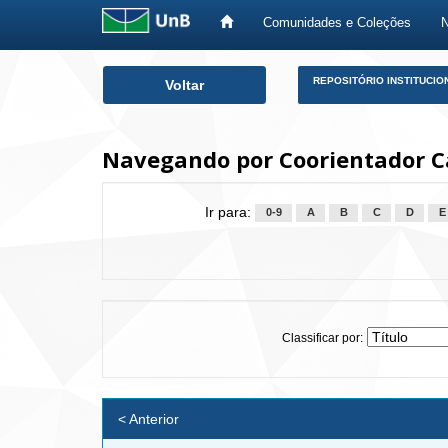
Comunidades e Coleções
Skip
REPOSITÓRIO INSTITUCIO
Voltar
navigation
Navegando por Coorientador Ca
Ir para:
0-9
A
B
C
D
E
Classificar por:
< Anterior