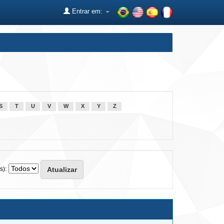
Entrar em:
S
T
U
V
W
X
Y
Z
s):