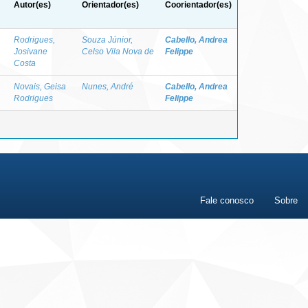
Autor(es)
Orientador(es)
Coorientador(es)
Rodrigues,
Souza Júnior,
Cabello, Andrea
Josivane
Celso Vila Nova de
Felippe
Costa
Novais, Geisa
Nunes, André
Cabello, Andrea
Rodrigues
Felippe
Fale conosco
Sobre