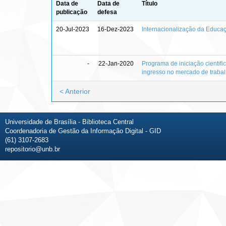
Data de
Data de
Título
publicação
defesa
20-Jul-2023
16-Dez-2023
Internacionalização da Educaç
-
22-Jan-2020
Programa de iniciação cientifi
ingresso no mercado de traba
< Anterior
Universidade de Brasília - Biblioteca Central
Coordenadoria de Gestão da Informação Digital - GID
(61) 3107-2683
repositorio@unb.br