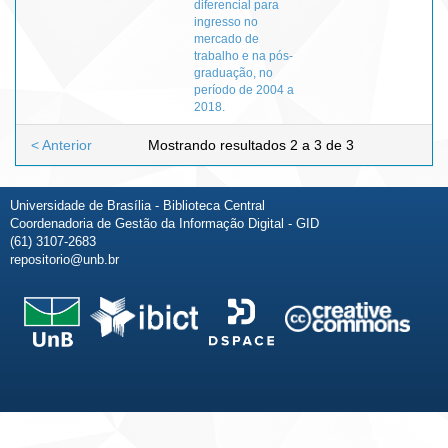
diferencial para
ingresso no
mercado de
trabalho e na pós-
graduação, no
período de 2004 a
2018.
< Anterior
Mostrando resultados 2 a 3 de 3
Universidade de Brasília - Biblioteca Central
Coordenadoria de Gestão da Informação Digital - GID
(61) 3107-2683
repositorio@unb.br
Fale conosco