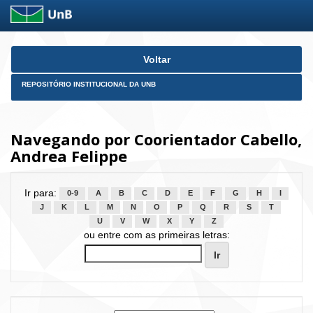
Skip
Voltar
navigation
REPOSITÓRIO INSTITUCIONAL DA UNB
Navegando por Coorientador Cabello,
Andrea Felippe
Ir para:
0-9
A
B
C
D
E
F
G
H
I
J
K
L
M
N
O
P
Q
R
S
T
U
V
W
X
Y
Z
ou entre com as primeiras letras: