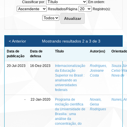
Classificar por:
Em ordem:
Resultados/Página
Registro(s):
< Anterior
Mostrando resultados 2 a 3 de 3
Data de
Data de
Título
Autor(es)
Orientado
publicação
defesa
20-Jul-2023
16-Dez-2023
Internacionalização
Rodrigues,
Souza Jún
da Educação
Josivane
Celso Vil
Superior no Brasil :
Costa
Nova de
analisando as
universidades
federais
-
22-Jan-2020
Programa de
Novais,
Nunes, A
iniciação cientifica
Geisa
da Universidade de
Rodrigues
Brasilia : uma
análise da
concentração, do