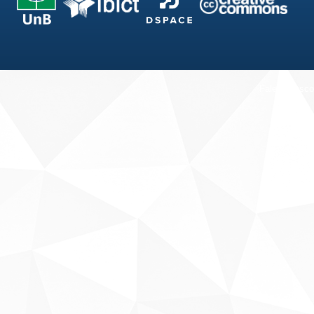
Fale conosco
Sobre