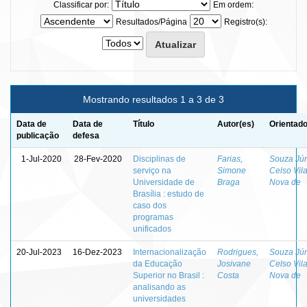
Classificar por:
Em ordem:
Resultados/Página
Registro(s):
Mostrando resultados 1 a 3 de 3
Data de
Data de
Título
Autor(es)
Orientado
publicação
defesa
1-Jul-2020
28-Fev-2020
Disciplinas de
Farias,
Souza Jún
serviço na
Simone
Celso Vil
Universidade de
Braga
Nova de
Brasília : estudo de
caso dos
programas
unificados
20-Jul-2023
16-Dez-2023
Internacionalização
Rodrigues,
Souza Jún
da Educação
Josivane
Celso Vil
Superior no Brasil :
Costa
Nova de
analisando as
universidades