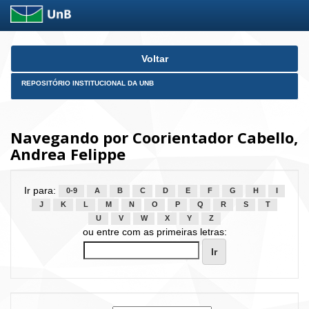
Skip
Voltar
navigation
REPOSITÓRIO INSTITUCIONAL DA UNB
Navegando por Coorientador Cabello,
Andrea Felippe
Ir para:
0-9
A
B
C
D
E
F
G
H
I
J
K
L
M
N
O
P
Q
R
S
T
U
V
W
X
Y
Z
ou entre com as primeiras letras: