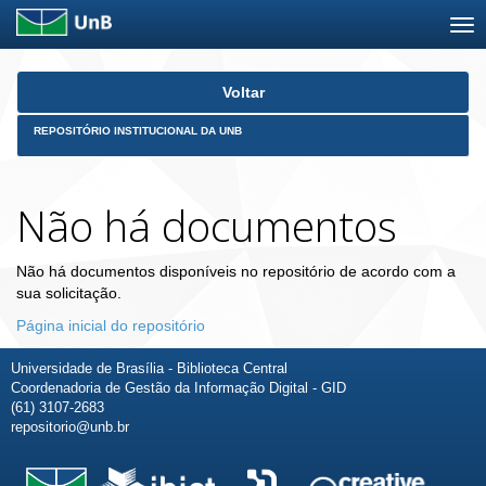
Skip
Voltar
navigation
REPOSITÓRIO INSTITUCIONAL DA UNB
Não há documentos
Não há documentos disponíveis no repositório de acordo com a
sua solicitação.
Página inicial do repositório
Universidade de Brasília - Biblioteca Central
Coordenadoria de Gestão da Informação Digital - GID
(61) 3107-2683
repositorio@unb.br