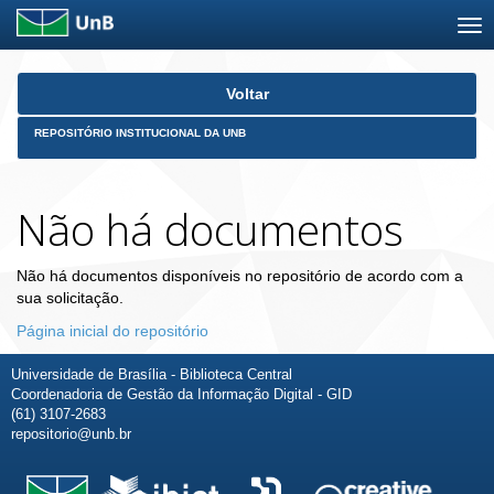
Skip
Voltar
navigation
REPOSITÓRIO INSTITUCIONAL DA UNB
Não há documentos
Não há documentos disponíveis no repositório de acordo com a
sua solicitação.
Página inicial do repositório
Universidade de Brasília - Biblioteca Central
Coordenadoria de Gestão da Informação Digital - GID
(61) 3107-2683
repositorio@unb.br