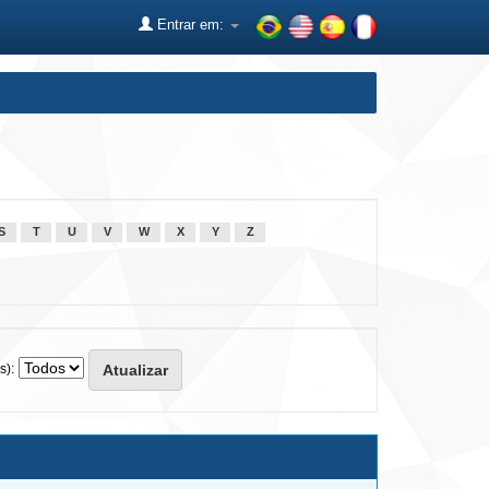
Entrar em:
S
T
U
V
W
X
Y
Z
s):