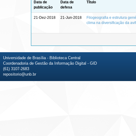
Data de
Data de
Título
publicação
defesa
21-Dez-2018
21-Jun-2018
Filogeografia e estrutura gen
clima na diversificação da av
Universidade de Brasília - Biblioteca Central
Coordenadoria de Gestão da Informação Digital - GID
(61) 3107-2683
repositorio@unb.br