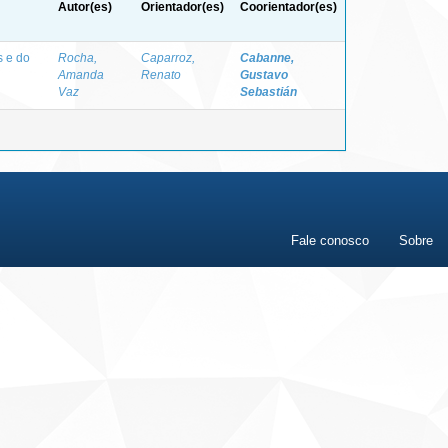
Autor(es)
Orientador(es)
Coorientador(es)
s e do
Rocha,
Caparroz,
Cabanne,
Amanda
Renato
Gustavo
Vaz
Sebastián
Fale conosco
Sobre