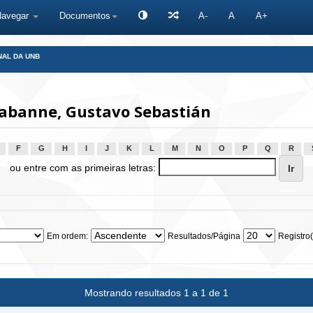
Navegar
Documentos
A-
A
A+
NAL DA UNB
abanne, Gustavo Sebastián
F
G
H
I
J
K
L
M
N
O
P
Q
R
ou entre com as primeiras letras:
Em ordem:
Resultados/Página
Registro(
Mostrando resultados 1 a 1 de 1