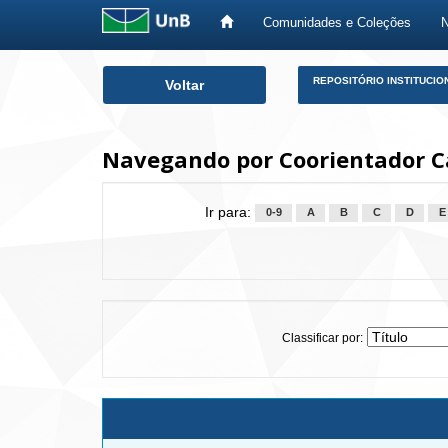
Comunidades e Coleções
Skip
REPOSITÓRIO INSTITUCIO
Voltar
navigation
Navegando por Coorientador C
Ir para:
0-9
A
B
C
D
E
Classificar por: