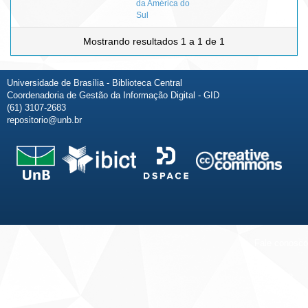
da América do
Sul
Mostrando resultados 1 a 1 de 1
Universidade de Brasília - Biblioteca Central
Coordenadoria de Gestão da Informação Digital - GID
(61) 3107-2683
repositorio@unb.br
Fale conosco
Sobre