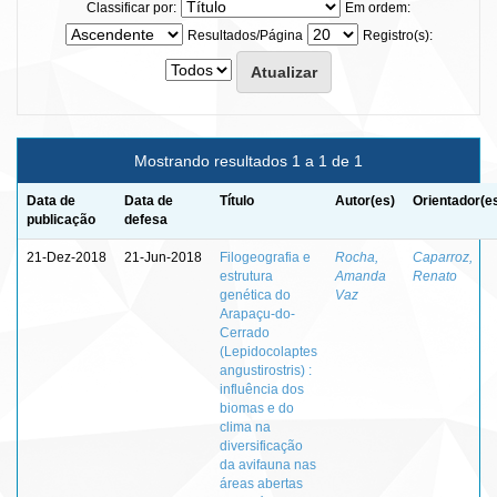
Classificar por:
Em ordem:
Resultados/Página
Registro(s):
Mostrando resultados 1 a 1 de 1
Data de
Data de
Título
Autor(es)
Orientador(e
publicação
defesa
21-Dez-2018
21-Jun-2018
Filogeografia e
Rocha,
Caparroz,
estrutura
Amanda
Renato
genética do
Vaz
Arapaçu-do-
Cerrado
(Lepidocolaptes
angustirostris) :
influência dos
biomas e do
clima na
diversificação
da avifauna nas
áreas abertas