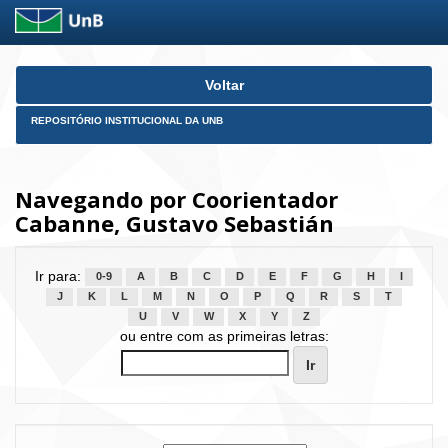
Skip
Voltar
navigation
REPOSITÓRIO INSTITUCIONAL DA UNB
Navegando por Coorientador
Cabanne, Gustavo Sebastián
Ir para:
0-9
A
B
C
D
E
F
G
H
I
J
K
L
M
N
O
P
Q
R
S
T
U
V
W
X
Y
Z
ou entre com as primeiras letras: