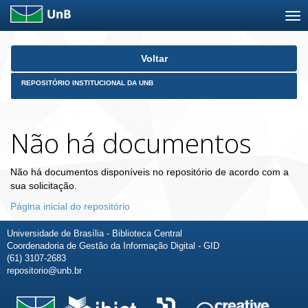
Skip
Voltar
navigation
REPOSITÓRIO INSTITUCIONAL DA UNB
Não há documentos
Não há documentos disponíveis no repositório de acordo com a
sua solicitação.
Página inicial do repositório
Universidade de Brasília - Biblioteca Central
Coordenadoria de Gestão da Informação Digital - GID
(61) 3107-2683
repositorio@unb.br