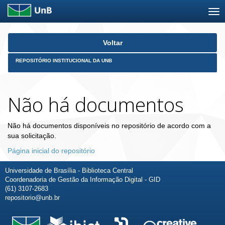
Skip
Voltar
navigation
REPOSITÓRIO INSTITUCIONAL DA UNB
Não há documentos
Não há documentos disponíveis no repositório de acordo com a
sua solicitação.
Página inicial do repositório
Universidade de Brasília - Biblioteca Central
Coordenadoria de Gestão da Informação Digital - GID
(61) 3107-2683
repositorio@unb.br