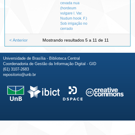
cevada nua
(hordeum
vulgare l. Var.
Nudum hook. F.)
Sob irrigação no
cerrado
< Anterior
Mostrando resultados 5 a 11 de 11
Universidade de Brasília - Biblioteca Central
Coordenadoria de Gestão da Informação Digital - GID
(61) 3107-2683
repositorio@unb.br
Fale conosco