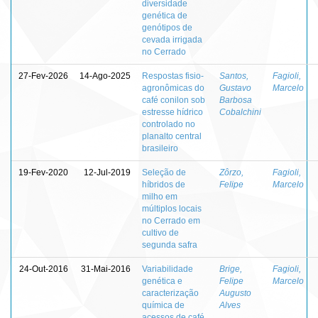
diversidade
genética de
genótipos de
cevada irrigada
no Cerrado
27-Fev-2026
14-Ago-2025
Respostas fisio-
Santos,
Fagioli,
agronômicas do
Gustavo
Marcelo
café conilon sob
Barbosa
estresse hídrico
Cobalchini
controlado no
planalto central
brasileiro
19-Fev-2020
12-Jul-2019
Seleção de
Zôrzo,
Fagioli,
híbridos de
Felipe
Marcelo
milho em
múltiplos locais
no Cerrado em
cultivo de
segunda safra
24-Out-2016
31-Mai-2016
Variabilidade
Brige,
Fagioli,
genética e
Felipe
Marcelo
caracterização
Augusto
química de
Alves
acessos de café