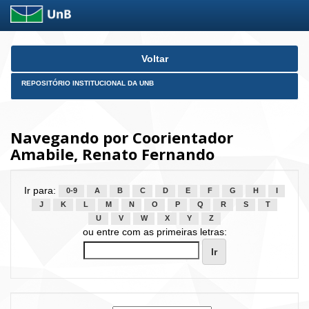
Skip
Voltar
navigation
REPOSITÓRIO INSTITUCIONAL DA UNB
Navegando por Coorientador
Amabile, Renato Fernando
Ir para:
0-9
A
B
C
D
E
F
G
H
I
J
K
L
M
N
O
P
Q
R
S
T
U
V
W
X
Y
Z
ou entre com as primeiras letras: