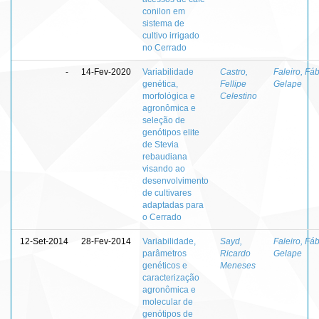
conilon em
sistema de
cultivo irrigado
no Cerrado
-
14-Fev-2020
Variabilidade
Castro,
Faleiro, Fá
genética,
Fellipe
Gelape
morfológica e
Celestino
agronômica e
seleção de
genótipos elite
de Stevia
rebaudiana
visando ao
desenvolvimento
de cultivares
adaptadas para
o Cerrado
12-Set-2014
28-Fev-2014
Variabilidade,
Sayd,
Faleiro, Fá
parâmetros
Ricardo
Gelape
genéticos e
Meneses
caracterização
agronômica e
molecular de
genótipos de