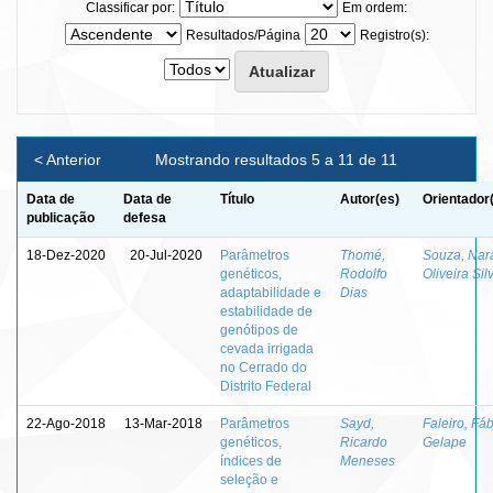
Classificar por:
Em ordem:
Resultados/Página
Registro(s):
< Anterior
Mostrando resultados 5 a 11 de 11
Data de
Data de
Título
Autor(es)
Orientador
publicação
defesa
18-Dez-2020
20-Jul-2020
Parâmetros
Thomé,
Souza, Nar
genéticos,
Rodolfo
Oliveira Sil
adaptabilidade e
Dias
estabilidade de
genótipos de
cevada irrigada
no Cerrado do
Distrito Federal
22-Ago-2018
13-Mar-2018
Parâmetros
Sayd,
Faleiro, Fá
genéticos,
Ricardo
Gelape
índices de
Meneses
seleção e