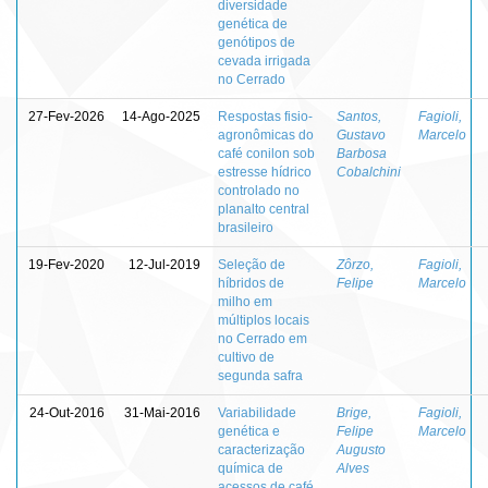
diversidade
genética de
genótipos de
cevada irrigada
no Cerrado
27-Fev-2026
14-Ago-2025
Respostas fisio-
Santos,
Fagioli,
agronômicas do
Gustavo
Marcelo
café conilon sob
Barbosa
estresse hídrico
Cobalchini
controlado no
planalto central
brasileiro
19-Fev-2020
12-Jul-2019
Seleção de
Zôrzo,
Fagioli,
híbridos de
Felipe
Marcelo
milho em
múltiplos locais
no Cerrado em
cultivo de
segunda safra
24-Out-2016
31-Mai-2016
Variabilidade
Brige,
Fagioli,
genética e
Felipe
Marcelo
caracterização
Augusto
química de
Alves
acessos de café