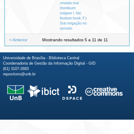
cevada nua
(hordeum
vulgare l. Var.
Nudum hook. F.)
Sob irrigação no
cerrado
< Anterior
Mostrando resultados 5 a 11 de 11
Universidade de Brasília - Biblioteca Central
Coordenadoria de Gestão da Informação Digital - GID
(61) 3107-2683
repositorio@unb.br
Fale conosco