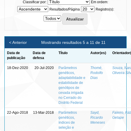
Classificar por:
Em ordem:
Resultados/Página
Registro(s):
< Anterior
Mostrando resultados 5 a 11 de 11
Data de
Data de
Título
Autor(es)
Orientador
publicação
defesa
18-Dez-2020
20-Jul-2020
Parâmetros
Thomé,
Souza, Nar
genéticos,
Rodolfo
Oliveira Sil
adaptabilidade e
Dias
estabilidade de
genótipos de
cevada irrigada
no Cerrado do
Distrito Federal
22-Ago-2018
13-Mar-2018
Parâmetros
Sayd,
Faleiro, Fá
genéticos,
Ricardo
Gelape
índices de
Meneses
seleção e