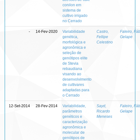
conilon em
sistema de
cultivo irrigado
no Cerrado
-
14-Fev-2020
Variabilidade
Castro,
Faleiro, Fá
genética,
Fellipe
Gelape
morfológica e
Celestino
agronômica e
seleção de
genótipos elite
de Stevia
rebaudiana
visando ao
desenvolvimento
de cultivares
adaptadas para
o Cerrado
12-Set-2014
28-Fev-2014
Variabilidade,
Sayd,
Faleiro, Fá
parâmetros
Ricardo
Gelape
genéticos e
Meneses
caracterização
agronômica e
molecular de
genótipos de