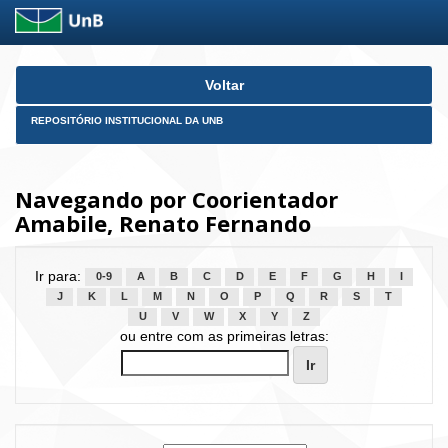
Skip
Voltar
navigation
REPOSITÓRIO INSTITUCIONAL DA UNB
Navegando por Coorientador
Amabile, Renato Fernando
Ir para:
0-9
A
B
C
D
E
F
G
H
I
J
K
L
M
N
O
P
Q
R
S
T
U
V
W
X
Y
Z
ou entre com as primeiras letras: