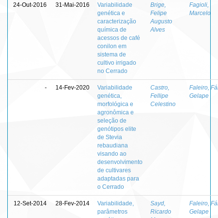
24-Out-2016
31-Mai-2016
Variabilidade
Brige,
Fagioli,
genética e
Felipe
Marcelo
caracterização
Augusto
química de
Alves
acessos de café
conilon em
sistema de
cultivo irrigado
no Cerrado
-
14-Fev-2020
Variabilidade
Castro,
Faleiro, Fá
genética,
Fellipe
Gelape
morfológica e
Celestino
agronômica e
seleção de
genótipos elite
de Stevia
rebaudiana
visando ao
desenvolvimento
de cultivares
adaptadas para
o Cerrado
12-Set-2014
28-Fev-2014
Variabilidade,
Sayd,
Faleiro, Fá
parâmetros
Ricardo
Gelape