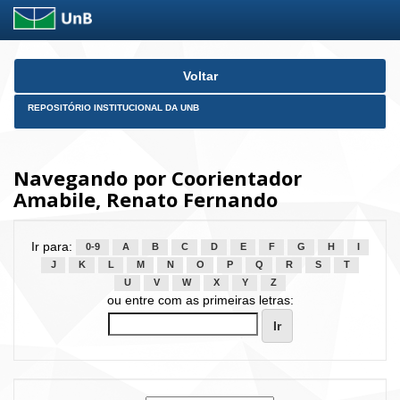
Skip
Voltar
navigation
REPOSITÓRIO INSTITUCIONAL DA UNB
Navegando por Coorientador
Amabile, Renato Fernando
Ir para:
0-9
A
B
C
D
E
F
G
H
I
J
K
L
M
N
O
P
Q
R
S
T
U
V
W
X
Y
Z
ou entre com as primeiras letras: