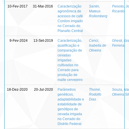
10-Fev-2017
31-Mai-2016
Caracterização
Santin,
Peixoto, J
agronômica de
Mateus
Ricardo
acessos de café
Rollemberg
Conilon irrigado
no Cerrado do
Planalto Central
9-Fev-2024
13-Set-2019
Caracterização,
Cenci,
Ghesti, Gr
qualificação e
Isabella de
Ferreira
comparação de
Oliveira
cevadas
irrigadas
cultivadas no
Cerrado para
produção de
malte cervejeiro
18-Dez-2020
20-Jul-2020
Parâmetros
Thomé,
Souza, Na
genéticos,
Rodolfo
Oliveira Si
adaptabilidade e
Dias
estabilidade de
genótipos de
cevada irrigada
no Cerrado do
Distrito Federal