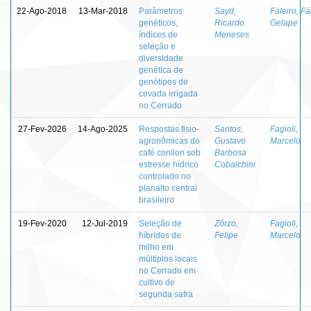
22-Ago-2018
13-Mar-2018
Parâmetros
Sayd,
Faleiro, Fá
genéticos,
Ricardo
Gelape
índices de
Meneses
seleção e
diversidade
genética de
genótipos de
cevada irrigada
no Cerrado
27-Fev-2026
14-Ago-2025
Respostas fisio-
Santos,
Fagioli,
agronômicas do
Gustavo
Marcelo
café conilon sob
Barbosa
estresse hídrico
Cobalchini
controlado no
planalto central
brasileiro
19-Fev-2020
12-Jul-2019
Seleção de
Zôrzo,
Fagioli,
híbridos de
Felipe
Marcelo
milho em
múltiplos locais
no Cerrado em
cultivo de
segunda safra