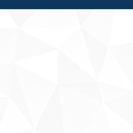
Fale conosco
Sobre