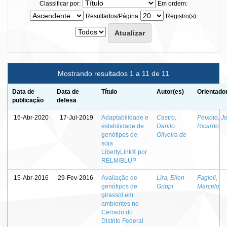
Classificar por:
Em ordem:
Resultados/Página
Registro(s):
Mostrando resultados 1 a 11 de 11
Data de
Data de
Título
Autor(es)
Orientado
publicação
defesa
16-Abr-2020
17-Jul-2019
Adaptabilidade e
Castro,
Peixoto, J
estabilidade de
Danilo
Ricardo
genótipos de
Oliveira de
soja
LibertyLink® por
RELM/BLUP
15-Abr-2016
29-Fev-2016
Avaliação de
Lira, Ellen
Fagioli,
genótipos de
Grippi
Marcelo
girassol em
ambientes no
Cerrado do
Distrito Federal