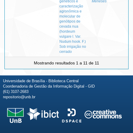
genéticos e
Meneses
caracterização
agronômica e
molecular de
genótipos de
cevada nua
(hordeum
vulgare l. Var.
Nudum hook. F.)
Sob irrigação no
cerrado
Mostrando resultados 1 a 11 de 11
Universidade de Brasília - Biblioteca Central
Coordenadoria de Gestão da Informação Digital - GID
(61) 3107-2683
repositorio@unb.br