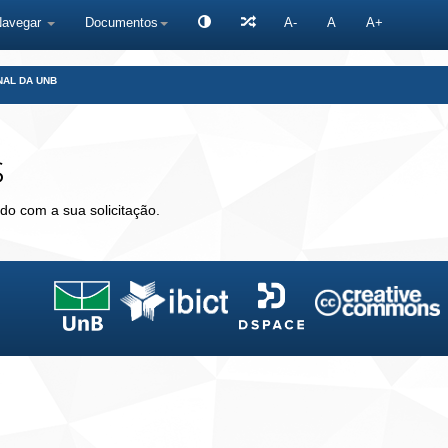
Navegar
Documentos
A-
A
A+
NAL DA UNB
s
do com a sua solicitação.