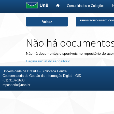
Comunidades e Coleções
Skip
REPOSITÓRIO INSTITUCIO
Voltar
navigation
Não há documento
Não há documentos disponíveis no repositório de acor
Página inicial do repositório
Universidade de Brasília - Biblioteca Central
Coordenadoria de Gestão da Informação Digital - GID
(61) 3107-2683
repositorio@unb.br