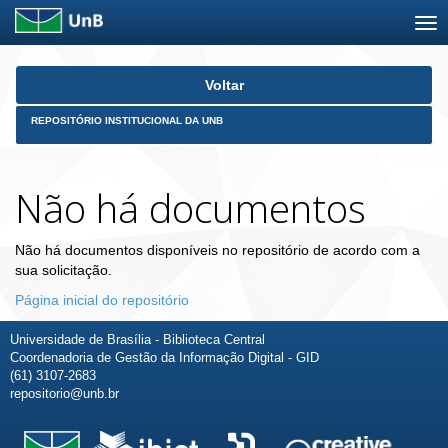
Skip
Voltar
navigation
REPOSITÓRIO INSTITUCIONAL DA UNB
Não há documentos
Não há documentos disponíveis no repositório de acordo com a
sua solicitação.
Página inicial do repositório
Universidade de Brasília - Biblioteca Central
Coordenadoria de Gestão da Informação Digital - GID
(61) 3107-2683
repositorio@unb.br