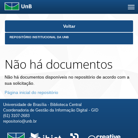
Skip
Voltar
navigation
REPOSITÓRIO INSTITUCIONAL DA UNB
Não há documentos
Não há documentos disponíveis no repositório de acordo com a
sua solicitação.
Página inicial do repositório
Universidade de Brasília - Biblioteca Central
Coordenadoria de Gestão da Informação Digital - GID
(61) 3107-2683
repositorio@unb.br