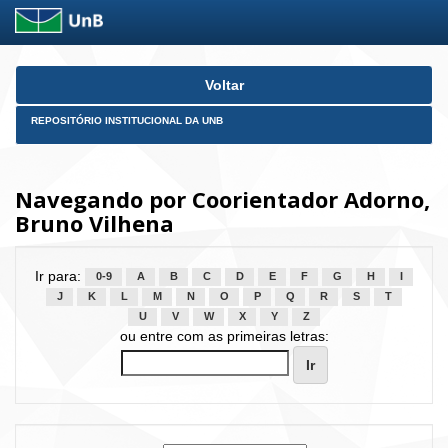
Skip
Voltar
navigation
REPOSITÓRIO INSTITUCIONAL DA UNB
Navegando por Coorientador Adorno,
Bruno Vilhena
Ir para:
0-9
A
B
C
D
E
F
G
H
I
J
K
L
M
N
O
P
Q
R
S
T
U
V
W
X
Y
Z
ou entre com as primeiras letras: