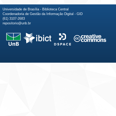
Universidade de Brasília - Biblioteca Central
Coordenadoria de Gestão da Informação Digital - GID
(61) 3107-2683
repositorio@unb.br
Fale conosco
Sobre