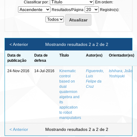
Classificar por:
Em ordem:
Resultados/Página
Registro(s):
< Anterior
Mostrando resultados 2 a 2 de 2
Data de
Data de
Título
Autor(es)
Orientador(es)
publicação
defesa
24-Nov-2016
14-Jul-2016
Kinematic
Figueredo,
Ishihara, João
control
Luis
Yoshiyuki
based on
Felipe da
dual
Cruz
quaternion
algebra and
its
application
to robot
manipulators
< Anterior
Mostrando resultados 2 a 2 de 2