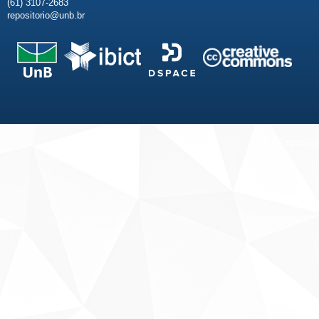
(61) 3107-2683
repositorio@unb.br
Fale conosco
Sobre