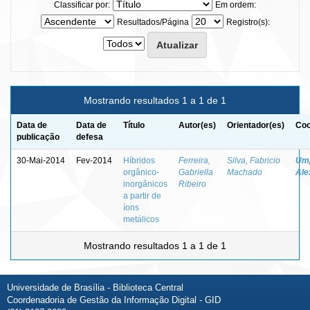
Classificar por:
Em ordem:
Resultados/Página
Registro(s):
Mostrando resultados 1 a 1 de 1
Data de
Data de
Título
Autor(es)
Orientador(es)
Coo
publicação
defesa
30-Mai-2014
Fev-2014
Híbridos
Ferreira,
Silva, Fabricio
Ump
orgânico-
Gabriella
Machado
Ale
inorgânicos
Ribeiro
a partir de
íons
metálicos
Mostrando resultados 1 a 1 de 1
Universidade de Brasília - Biblioteca Central
Coordenadoria de Gestão da Informação Digital - GID