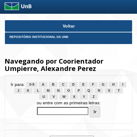
Skip
Voltar
navigation
REPOSITÓRIO INSTITUCIONAL DA UNB
Navegando por Coorientador
Umpierre, Alexandre Perez
Ir para:
0-9
A
B
C
D
E
F
G
H
I
J
K
L
M
N
O
P
Q
R
S
T
U
V
W
X
Y
Z
ou entre com as primeiras letras: