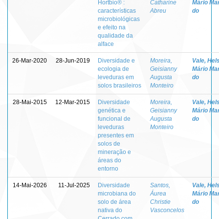
Hortbio® :
Catharine
Mário Mar
características
Abreu
do
microbiológicas
e efeito na
qualidade da
alface
26-Mar-2020
28-Jun-2019
Diversidade e
Moreira,
Vale, Hel
ecologia de
Geisianny
Mário Mar
leveduras em
Augusta
do
solos brasileiros
Monteiro
28-Mai-2015
12-Mar-2015
Diversidade
Moreira,
Vale, Hel
genética e
Geisianny
Mário Mar
funcional de
Augusta
do
leveduras
Monteiro
presentes em
solos de
mineração e
áreas do
entorno
14-Mai-2026
11-Jul-2025
Diversidade
Santos,
Vale, Hel
microbiana do
Áurea
Mário Mar
solo de área
Christie
do
nativa do
Vasconcelos
Cerrado com