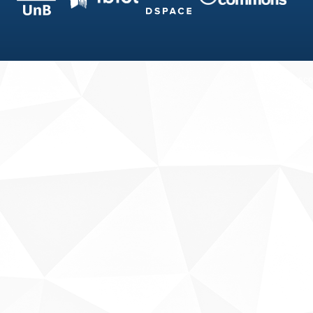
Fale conosco
Sobre