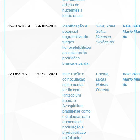
adição de
nutrientes a
longo prazo
29-Jan-2019
29-Jun-2018
Identificação e
Silva, Anna
Vale, Hel
potencial
Sofya
Mário Mar
degradativo de
Vanessa
do
fungos
Silvério da
lignocelulolíticos
associados às
podridões
branca e parda
22-Dez-2021
20-Set-2021
Inoculação e
Coelho,
Vale, Hel
coinoculação
Lucas
Mário Mar
suplementar
Gabriel
do
tardia com
Ferreira
Rhizobium
tropici e
Azospirillum
brasilense como
estratégias para
aumento da
nodulação e
produtividade
do feijoeiro