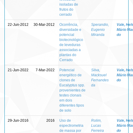
isoladas de
frutos do
cerrado
22-Jun-2012
30-Mar-2012
Ocorrência,
Sperandio,
Vale, Hel
diversidade e
Eugenio
Mário Mar
potencial
Miranda
do
biotecnológico
de leveduras
associadas a
plantas do
Cerrado
21-Jun-2022
7-Mar-2022
Potencial
Silva,
Vale, Hel
energético de
Macksuel
Mário Mar
clones de
Fernandes
do
Eucalyptus spp.
da
provenientes de
testes clonais
em dois
diferentes tipos
de solo
29-Jun-2016
2016
Uso de
Rolim,
Vale, Hel
espectrometria
Lucas
Mário Mar
de massa por
Ferreira
do