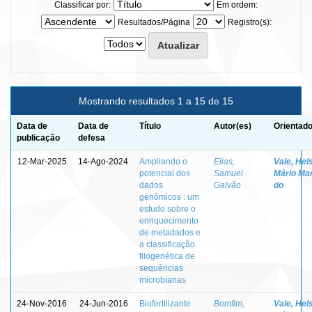
Classificar por:
Em ordem:
Resultados/Página
Registro(s):
Mostrando resultados 1 a 15 de 15
Data de
Data de
Título
Autor(es)
Orientado
publicação
defesa
12-Mar-2025
14-Ago-2024
Ampliando o
Elias,
Vale, Hel
potencial dos
Samuel
Mário Mar
dados
Galvão
do
genômicos : um
estudo sobre o
enriquecimento
de metadados e
a classificação
filogenética de
sequências
microbianas
24-Nov-2016
24-Jun-2016
Biofertilizante
Bomfim,
Vale, Hel