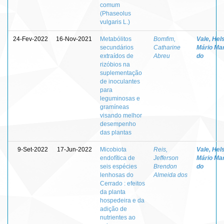
comum
(Phaseolus
vulgaris L.)
24-Fev-2022
16-Nov-2021
Metabólitos
Bomfim,
Vale, Hel
secundários
Catharine
Mário Mar
extraídos de
Abreu
do
rizóbios na
suplementação
de inoculantes
para
leguminosas e
gramíneas
visando melhor
desempenho
das plantas
9-Set-2022
17-Jun-2022
Micobiota
Reis,
Vale, Hel
endofítica de
Jefferson
Mário Mar
seis espécies
Brendon
do
lenhosas do
Almeida dos
Cerrado : efeitos
da planta
hospedeira e da
adição de
nutrientes ao