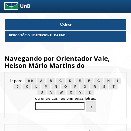
Skip
Voltar
navigation
REPOSITÓRIO INSTITUCIONAL DA UNB
Navegando por Orientador Vale,
Helson Mário Martins do
Ir para:
0-9
A
B
C
D
E
F
G
H
I
J
K
L
M
N
O
P
Q
R
S
T
U
V
W
X
Y
Z
ou entre com as primeiras letras: