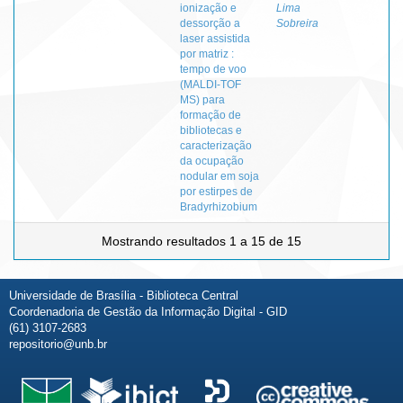
ionização e
Lima
dessorção a
Sobreira
laser assistida
por matriz :
tempo de voo
(MALDI-TOF
MS) para
formação de
bibliotecas e
caracterização
da ocupação
nodular em soja
por estirpes de
Bradyrhizobium
Mostrando resultados 1 a 15 de 15
Universidade de Brasília - Biblioteca Central
Coordenadoria de Gestão da Informação Digital - GID
(61) 3107-2683
repositorio@unb.br