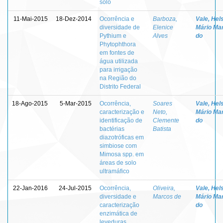
solo
11-Mai-2015
18-Dez-2014
Ocorrência e
Barboza,
Vale, Hel
diversidade de
Elenice
Mário Mar
Pythium e
Alves
do
Phytophthora
em fontes de
água utilizada
para irrigação
na Região do
Distrito Federal
18-Ago-2015
5-Mar-2015
Ocorrência,
Soares
Vale, Hel
caracterização e
Neto,
Mário Mar
identificação de
Clemente
do
bactérias
Batista
diazotróficas em
simbiose com
Mimosa spp. em
áreas de solo
ultramáfico
22-Jan-2016
24-Jul-2015
Ocorrência,
Oliveira,
Vale, Hel
diversidade e
Marcos de
Mário Mar
caracterização
do
enzimática de
leveduras