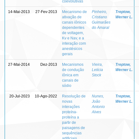
coevolutivas
14-Mai-2013
27-Fev-2013
Mecanismo de
Pinheiro,
Treptow,
ativação de
Cristiano
Werner L.
canais iônicos
Guimarães
dependentes
do Amaral
de voltagem,
Kv e Nav, e a
interação com
anestésicos
gerais
27-Mai-2014
Dez-2013
Mecanismos
Vieira,
Treptow,
de condução
Letícia
Werner L.
iônica em
Stock
canais de
sódio
20-Jul-2023
10-Ago-2022
Resolução de
Nunes,
Treptow,
novas
João
Werner L.
interações
Antonio
proteína-
Alves
proteína a
partir de
paisagens de
sequências
artificiais