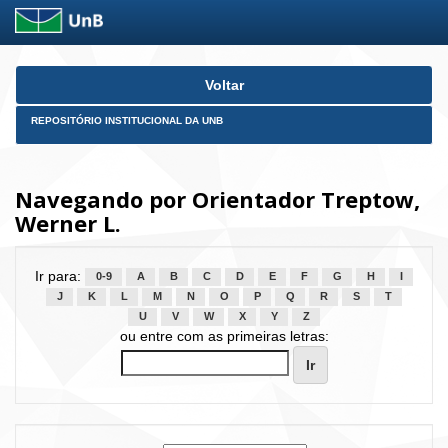
Skip
Voltar
navigation
REPOSITÓRIO INSTITUCIONAL DA UNB
Navegando por Orientador Treptow,
Werner L.
Ir para:
0-9
A
B
C
D
E
F
G
H
I
J
K
L
M
N
O
P
Q
R
S
T
U
V
W
X
Y
Z
ou entre com as primeiras letras: