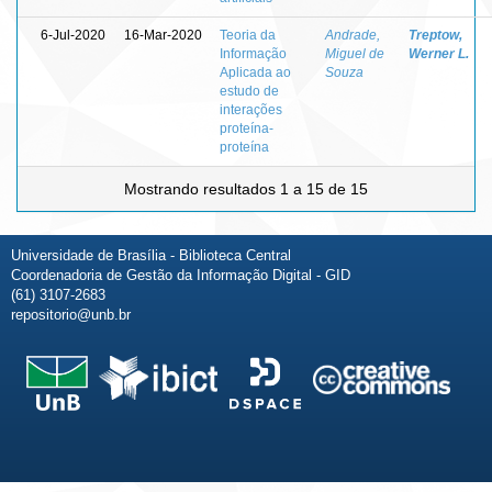
6-Jul-2020
16-Mar-2020
Teoria da
Andrade,
Treptow,
Informação
Miguel de
Werner L.
Aplicada ao
Souza
estudo de
interações
proteína-
proteína
Mostrando resultados 1 a 15 de 15
Universidade de Brasília - Biblioteca Central
Coordenadoria de Gestão da Informação Digital - GID
(61) 3107-2683
repositorio@unb.br