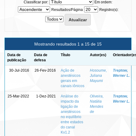
Classificar por:
Em ordem:
Resultados/Página
Registro(s):
Mostrando resultados 1 a 15 de 15
Data de
Data de
Título
Autor(es)
Orientador(e
publicação
defesa
30-Jul-2016
26-Fev-2016
Ação de
Hosoume,
Treptow,
anestésicos
Juliana
Werner L.
gerais em
Mayumi
canais iônicos
25-Mar-2022
1-Dez-2021
Análise do
Oliveira,
Treptow,
impacto da
Natália
Werner L.
ligação de
Mendes
anestésicos
de
no equilíbrio
entre estados
do canal
Kv1.2