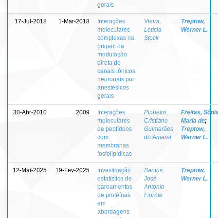
gerais
17-Jul-2018
1-Mar-2018
Interações
Vieira,
Treptow,
moleculares
Letícia
Werner L.
complexas na
Stock
origem da
modulação
direta de
canais iônicos
neuronais por
anestésicos
gerais
30-Abr-2010
2009
Interações
Pinheiro,
Freitas, Sôni
moleculares
Cristiano
Maria de
;
de peptídeos
Guimarães
Treptow,
com
do Amaral
Werner L.
membranas
fosfolipídicas
12-Mai-2025
19-Fev-2025
Investigação
Santos,
Treptow,
estatística de
José
Werner L.
pareamentos
Antonio
de proteínas
Fiorote
em
abordagens