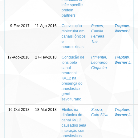
infer specific
protein
partners
9-Fev-2017
11-Ago-2016
Coevolução
Pontes,
Treptow,
molecular em
Camila
Werner L.
canais iônicos
Ferreira
e
Thé
neurotoxinas
17-Ago-2018
27-Fev-2018
Condução de
Pimentel,
Treptow,
íons pelo
Leonardo
Werner L.
canal
Cirqueira
neuronal
Kv1.2 na
presença do
anestésico
geral
sevoflurano
16-Out-2018
18-Mai-2018
Efeitos na
Souza,
Treptow,
dinâmica do
Caio Silva
Werner L.
canal Kv1.2
causados pela
interação com
anestésicos