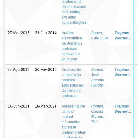
diretamente
de simulações
de flooding
em altas
concentrações
27-Mar-2015
31-Jan-2014
Análise
Souza,
Treptow,
eletrostática
Caio Silva
Werner L.
de domínios
proteicos
sensíveis a
voltagem
22-Ago-2019
26-Fev-2019
Análises de
Santos,
Treptow,
coevolução
José
Werner L.
proteica
Antonio
aplicadas ao
Fiorote
Docking de
proteínas
16-Jun-2021
16-Mar-2021
Assessing the
Pontes,
Treptow,
utility of
Camila
Werner L.
mutual
Ferreira
information
Thé
stored in
protein-protein
interfaces to