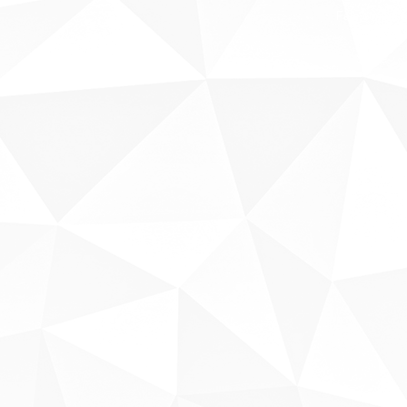
Fale conosco
Sobre