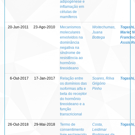
adipogênese e
inflamação em
células de
mamíferos
20-Jun-2011
23-Ago-2010
Mecanismos
Woitechumas,
Togashi,
moleculares
Juana
Marie
;
N
envolvidos na
Bottega
Francis
dominância
Assis R
negativa na
síndrome de
resistência ao
hormônio
tireoideano
6-Out-2017
17-Jan-2017
Relação entre
Soares, Rilva
Togashi,
os domínios das
Grigório
isoformas alfa e
Pinho
beta do receptor
do hormônio
tireoideano e a
função
transcricional
26-Out-2018
29-Mai-2018
Termo de
Costa,
Togashi,
consentimento
Leidimar
livre esclarecido
Rodrigues da