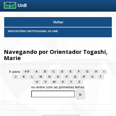
Skip
Voltar
navigation
REPOSITÓRIO INSTITUCIONAL DA UNB
Navegando por Orientador Togashi,
Marie
Ir para:
0-9
A
B
C
D
E
F
G
H
I
J
K
L
M
N
O
P
Q
R
S
T
U
V
W
X
Y
Z
ou entre com as primeiras letras: