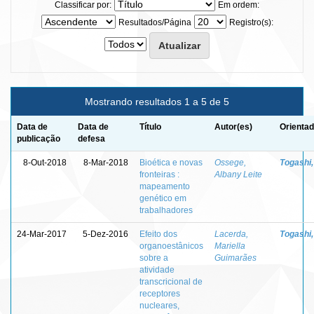
Classificar por:
Em ordem:
Resultados/Página
Registro(s):
Mostrando resultados 1 a 5 de 5
Data de
Data de
Título
Autor(es)
Orientad
publicação
defesa
8-Out-2018
8-Mar-2018
Bioética e novas
Ossege,
Togashi,
fronteiras :
Albany Leite
mapeamento
genético em
trabalhadores
24-Mar-2017
5-Dez-2016
Efeito dos
Lacerda,
Togashi,
organoestânicos
Mariella
sobre a
Guimarães
atividade
transcricional de
receptores
nucleares,