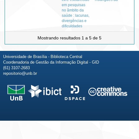
em pesquisas
no âmbito da
saúde : lacunas,
divergências e
dificuldades
Mostrando resultados 1 a 5 de 5
Universidade de Brasília - Biblioteca Central
Coordenadoria de Gestão da Informação Digital - GID
(61) 3107-2683
repositorio@unb.br
Fale conosco