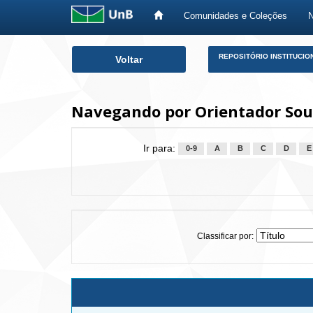
Comunidades e Coleções
Skip
REPOSITÓRIO INSTITUCIO
Voltar
navigation
Navegando por Orientador Souz
Ir para:
0-9
A
B
C
D
E
Classificar por: