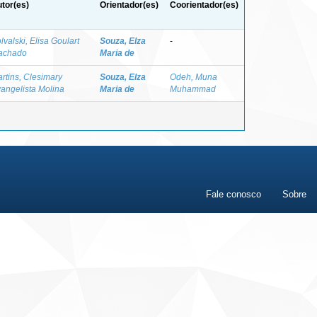
tor(es)
Orientador(es)
Coorientador(es)
lvalski, Elisa Goulart
Souza, Elza
-
achado
Maria de
rtins, Clesimary
Souza, Elza
Odeh, Muna
angelista Molina
Maria de
Muhammad
Fale conosco
Sobre