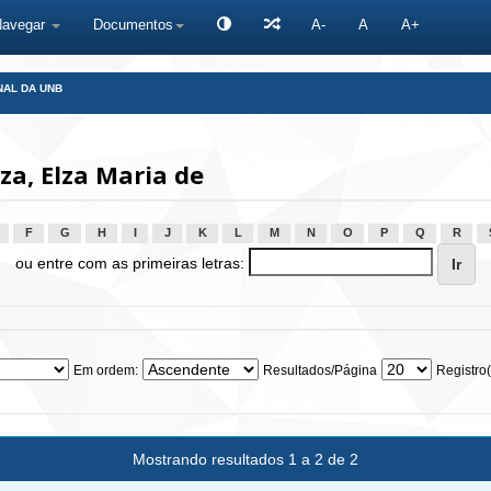
Navegar
Documentos
A-
A
A+
NAL DA UNB
a, Elza Maria de
F
G
H
I
J
K
L
M
N
O
P
Q
R
ou entre com as primeiras letras:
Em ordem:
Resultados/Página
Registro(
Mostrando resultados 1 a 2 de 2