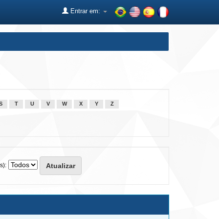
Entrar em:
S
T
U
V
W
X
Y
Z
s):