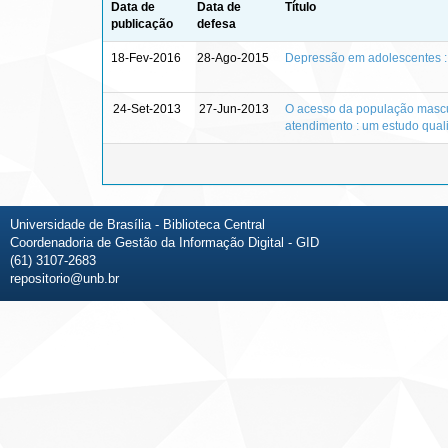
Data de
Data de
Título
publicação
defesa
18-Fev-2016
28-Ago-2015
Depressão em adolescentes : 
24-Set-2013
27-Jun-2013
O acesso da população mascu
atendimento : um estudo qualiq
Universidade de Brasília - Biblioteca Central
Coordenadoria de Gestão da Informação Digital - GID
(61) 3107-2683
repositorio@unb.br