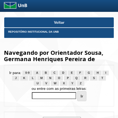
Skip
Voltar
navigation
REPOSITÓRIO INSTITUCIONAL DA UNB
Navegando por Orientador Sousa,
Germana Henriques Pereira de
Ir para:
0-9
A
B
C
D
E
F
G
H
I
J
K
L
M
N
O
P
Q
R
S
T
U
V
W
X
Y
Z
ou entre com as primeiras letras: