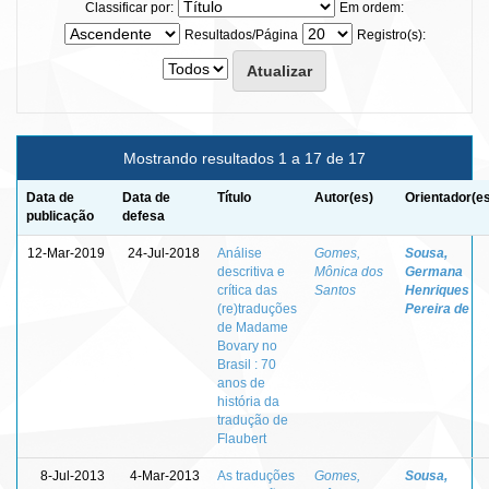
Classificar por:
Em ordem:
Resultados/Página
Registro(s):
Mostrando resultados 1 a 17 de 17
Data de
Data de
Título
Autor(es)
Orientador(e
publicação
defesa
12-Mar-2019
24-Jul-2018
Análise
Gomes,
Sousa,
descritiva e
Mônica dos
Germana
crítica das
Santos
Henriques
(re)traduções
Pereira de
de Madame
Bovary no
Brasil : 70
anos de
história da
tradução de
Flaubert
8-Jul-2013
4-Mar-2013
As traduções
Gomes,
Sousa,