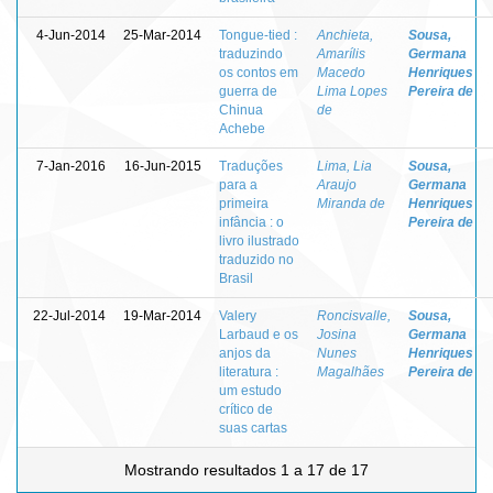
4-Jun-2014
25-Mar-2014
Tongue-tied :
Anchieta,
Sousa,
traduzindo
Amarílis
Germana
os contos em
Macedo
Henriques
guerra de
Lima Lopes
Pereira de
Chinua
de
Achebe
7-Jan-2016
16-Jun-2015
Traduções
Lima, Lia
Sousa,
para a
Araujo
Germana
primeira
Miranda de
Henriques
infância : o
Pereira de
livro ilustrado
traduzido no
Brasil
22-Jul-2014
19-Mar-2014
Valery
Roncisvalle,
Sousa,
Larbaud e os
Josina
Germana
anjos da
Nunes
Henriques
literatura :
Magalhães
Pereira de
um estudo
crítico de
suas cartas
Mostrando resultados 1 a 17 de 17