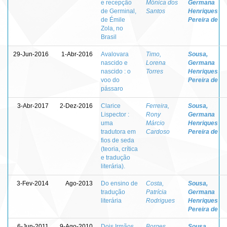
e recepção
Mônica dos
Germana
de Germinal,
Santos
Henriques
de Émile
Pereira de
Zola, no
Brasil
29-Jun-2016
1-Abr-2016
Avalovara
Timo,
Sousa,
nascido e
Lorena
Germana
nascido : o
Torres
Henriques
voo do
Pereira de
pássaro
3-Abr-2017
2-Dez-2016
Clarice
Ferreira,
Sousa,
Lispector :
Rony
Germana
uma
Márcio
Henriques
tradutora em
Cardoso
Pereira de
fios de seda
(teoria, crítica
e tradução
literária).
3-Fev-2014
Ago-2013
Do ensino de
Costa,
Sousa,
tradução
Patrícia
Germana
literária
Rodrigues
Henriques
Pereira de
6-Jun-2011
9-Ago-2010
Dois Irmãos
Borges,
Sousa,