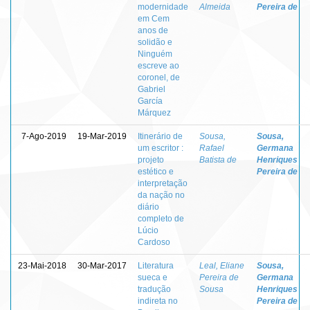
modernidade
Almeida
Pereira de
em Cem
anos de
solidão e
Ninguém
escreve ao
coronel, de
Gabriel
García
Márquez
7-Ago-2019
19-Mar-2019
Itinerário de
Sousa,
Sousa,
um escritor :
Rafael
Germana
projeto
Batista de
Henriques
estético e
Pereira de
interpretação
da nação no
diário
completo de
Lúcio
Cardoso
23-Mai-2018
30-Mar-2017
Literatura
Leal, Eliane
Sousa,
sueca e
Pereira de
Germana
tradução
Sousa
Henriques
indireta no
Pereira de