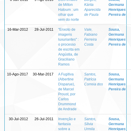
de Milton
Kárita
Germana
Hatoum : um
Aparecida
Henriques
olhar que
de Paula
Pereira de
vem do norte
16-Mar-2012
28-Jul-2011
"Enxoto de
Vale,
Sousa,
imagens
Fabiano
Germana
luxuriantes" :
Ferreira
Henriques
o processo
Costa
Pereira de
de escrita em
Angústia, de
Graciliano
Ramos
10-Ago-2017
30-Mar-2017
A Fugitiva
Santos,
Sousa,
(Albertine
Patrícia
Germana
Disparue),
Correia dos
Henriques
de Marcel
Pereira de
Proust, por
Carlos
Drummond
de Andrade
30-Jul-2012
26-Jul-2011
Invenção e
Santos,
Sousa,
fantasia
Sílvia
Germana
sobre a
Urmila
Henriques