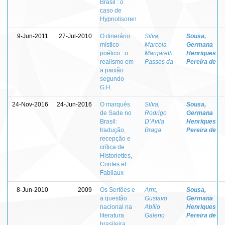
Brasil : o
caso de
Hypnotisoren
9-Jun-2011
27-Jul-2010
O itinerário
Silva,
Sousa,
místico-
Marcela
Germana
poético : o
Margareth
Henriques
realismo em
Passos da
Pereira de
a paixão
segundo
G.H.
24-Nov-2016
24-Jun-2016
O marquês
Silva,
Sousa,
de Sade no
Rodrigo
Germana
Brasil:
D’Avila
Henriques
tradução,
Braga
Pereira de
recepção e
crítica de
Historiettes,
Contes et
Fabliaux
8-Jun-2010
2009
Os Sertões e
Arnt,
Sousa,
a questão
Gustavo
Germana
nacional na
Abílio
Henriques
literatura
Galeno
Pereira de
brasileira