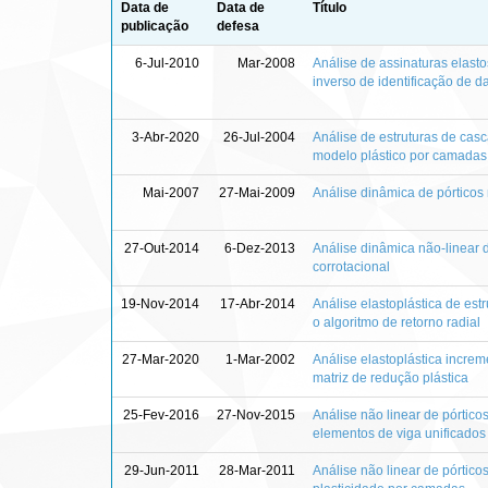
Data de
Data de
Título
publicação
defesa
6-Jul-2010
Mar-2008
Análise de assinaturas elast
inverso de identificação de d
3-Abr-2020
26-Jul-2004
Análise de estruturas de casc
modelo plástico por camadas 
Mai-2007
27-Mai-2009
Análise dinâmica de pórticos
27-Out-2014
6-Dez-2013
Análise dinâmica não-linear d
corrotacional
19-Nov-2014
17-Abr-2014
Análise elastoplástica de est
o algoritmo de retorno radial
27-Mar-2020
1-Mar-2002
Análise elastoplástica incre
matriz de redução plástica
25-Fev-2016
27-Nov-2015
Análise não linear de pórtico
elementos de viga unificado
29-Jun-2011
28-Mar-2011
Análise não linear de pórtico