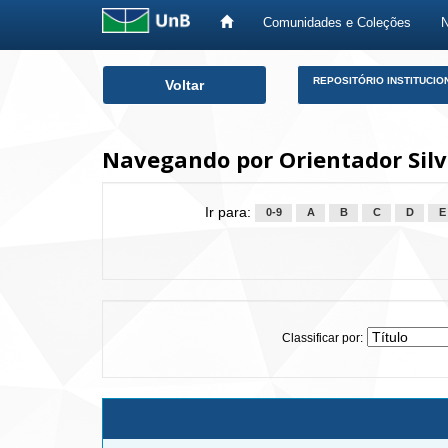
Comunidades e Coleções
Skip
REPOSITÓRIO INSTITUCIO
Voltar
navigation
Navegando por Orientador Silv
Ir para:
0-9
A
B
C
D
E
Classificar por: