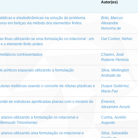
Autor(es)
ostáticas e elastodinâmicas na solução do problema
Brito, Marcus
anos em treliças via método dos elementos finitos
Alexandre
Noronha de
as finas utilizando-se uma formulação co-rotacional : um
Dal Cortivo, Nélvio
e o elemento finito andes
 metálicos contraventados
Chaves, José
Roberto Ferreira
e pórticos espaciais utilizando a formulação
Silva, Wellington
Andrade da
ruturas metálicas usando o conceito de rótulas plásticas e
Duque Gutiérrez,
María Paz
mental de estruturas aporticadas planas com o modelo de
Émerick,
Alexandre Anozé
s planos utilizando a formulação co-rotacional e
Cunha, Aurélio
s Bernoulli-Timoshenko
Augusto
s planos utilizando uma formulação co-rotacional e
Silva, Sebastião