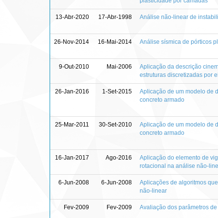
plasticidade por camadas
13-Abr-2020
17-Abr-1998
Análise não-linear de instabil
26-Nov-2014
16-Mai-2014
Análise sísmica de pórticos 
9-Out-2010
Mai-2006
Aplicação da descrição cinem
estruturas discretizadas por e
26-Jan-2016
1-Set-2015
Aplicação de um modelo de da
concreto armado
25-Mar-2011
30-Set-2010
Aplicação de um modelo de da
concreto armado
16-Jan-2017
Ago-2016
Aplicação do elemento de vig
rotacional na análise não-line
6-Jun-2008
6-Jun-2008
Aplicações de algoritmos qu
não-linear
Fev-2009
Fev-2009
Avaliação dos parâmetros de 