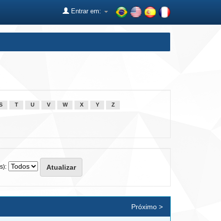
Entrar em:
S
T
U
V
W
X
Y
Z
s):
Próximo >