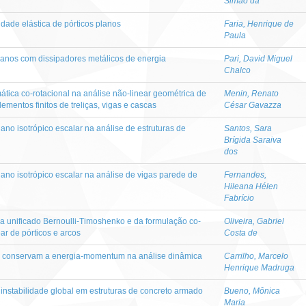
Simão da
idade elástica de pórticos planos
Faria, Henrique de
Paula
planos com dissipadores metálicos de energia
Pari, David Miguel
Chalco
ática co-rotacional na análise não-linear geométrica de
Menin, Renato
lementos finitos de treliças, vigas e cascas
César Gavazza
no isotrópico escalar na análise de estruturas de
Santos, Sara
Brígida Saraiva
dos
no isotrópico escalar na análise de vigas parede de
Fernandes,
Hileana Hélen
Fabrício
a unificado Bernoulli-Timoshenko e da formulação co-
Oliveira, Gabriel
ar de pórticos e arcos
Costa de
e conservam a energia-momentum na análise dinâmica
Carrilho, Marcelo
Henrique Madruga
instabilidade global em estruturas de concreto armado
Bueno, Mônica
Maria