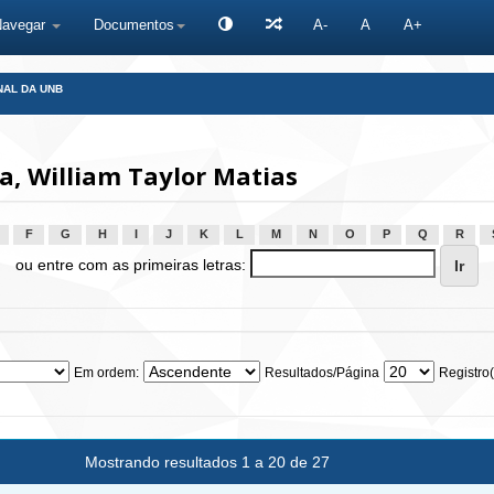
Navegar
Documentos
A-
A
A+
NAL DA UNB
a, William Taylor Matias
F
G
H
I
J
K
L
M
N
O
P
Q
R
ou entre com as primeiras letras:
Em ordem:
Resultados/Página
Registro(
Mostrando resultados 1 a 20 de 27