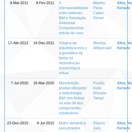
9-Mai-2011
9-Fev-2011
A
Martins,
Silva, N
interoperabilidade
Paola
Furtado
entre sistemas
Caliari
BIM e Simulação
Ferrari
Ambiental
Computacional :
estudo de caso
17-Abr-2012
16-Dez-2011
A lógica da
Mackay,
Silva, N
arquitetura inca e
William Iain
Furtado
a gramática da
forma na
reconstrução
arqueológica
virtual
7-Jul-2020
16-Mar-2020
Manutenção
Frazão,
Silva, N
predial utilizando
Keila
Furtado
a metodologia
Nissahe
BIM com ênfase
Takagi
na vida útil dos
componentes
construtivos
23-Dez-2015
8-Jul-2015
Matriz semântica
Ribeiro,
Silva, N
para projetos
Julio
Furtado