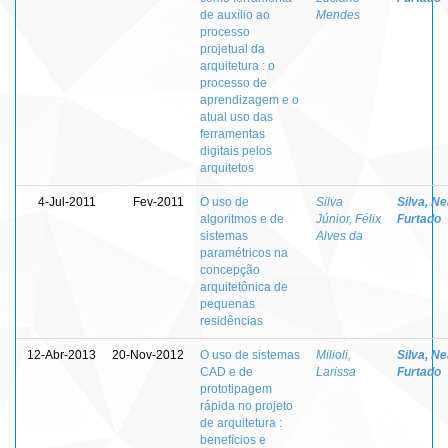
de auxílio ao
Mendes
processo
projetual da
arquitetura : o
processo de
aprendizagem e o
atual uso das
ferramentas
digitais pelos
arquitetos
4-Jul-2011
Fev-2011
O uso de
Silva
Silva, N
algoritmos e de
Júnior, Félix
Furtado
sistemas
Alves da
paramétricos na
concepção
arquitetônica de
pequenas
residências
12-Abr-2013
20-Nov-2012
O uso de sistemas
Milioli,
Silva, N
CAD e de
Larissa
Furtado
prototipagem
rápida no projeto
de arquitetura :
benefícios e