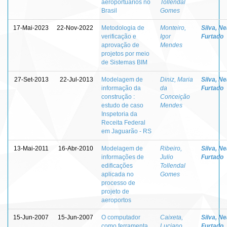
aeroportuários no
Tollendal
Brasil
Gomes
17-Mai-2023
22-Nov-2022
Metodologia de
Monteiro,
Silva, N
verificação e
Igor
Furtado
aprovação de
Mendes
projetos por meio
de Sistemas BIM
27-Set-2013
22-Jul-2013
Modelagem de
Diniz, Maria
Silva, N
informação da
da
Furtado
construção :
Conceição
estudo de caso
Mendes
Inspetoria da
Receita Federal
em Jaguarão - RS
13-Mai-2011
16-Abr-2010
Modelagem de
Ribeiro,
Silva, N
informações de
Julio
Furtado
edificações
Tollendal
aplicada no
Gomes
processo de
projeto de
aeroportos
15-Jun-2007
15-Jun-2007
O computador
Caixeta,
Silva, N
como ferramenta
Luciano
Furtado