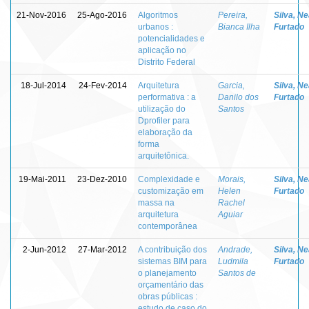
21-Nov-2016
25-Ago-2016
Algoritmos
Pereira,
Silva, N
urbanos :
Bianca Ilha
Furtado
potencialidades e
aplicação no
Distrito Federal
18-Jul-2014
24-Fev-2014
Arquitetura
Garcia,
Silva, N
performativa : a
Danilo dos
Furtado
utilização do
Santos
Dprofiler para
elaboração da
forma
arquitetônica.
19-Mai-2011
23-Dez-2010
Complexidade e
Morais,
Silva, N
customização em
Helen
Furtado
massa na
Rachel
arquitetura
Aguiar
contemporânea
2-Jun-2012
27-Mar-2012
A contribuição dos
Andrade,
Silva, N
sistemas BIM para
Ludmila
Furtado
o planejamento
Santos de
orçamentário das
obras públicas :
estudo de caso do