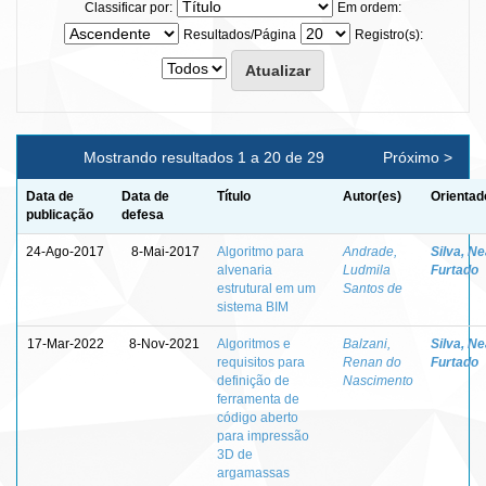
Classificar por:
Em ordem:
Resultados/Página
Registro(s):
Mostrando resultados 1 a 20 de 29
Próximo >
Data de
Data de
Título
Autor(es)
Orientad
publicação
defesa
24-Ago-2017
8-Mai-2017
Algoritmo para
Andrade,
Silva, N
alvenaria
Ludmila
Furtado
estrutural em um
Santos de
sistema BIM
17-Mar-2022
8-Nov-2021
Algoritmos e
Balzani,
Silva, N
requisitos para
Renan do
Furtado
definição de
Nascimento
ferramenta de
código aberto
para impressão
3D de
argamassas