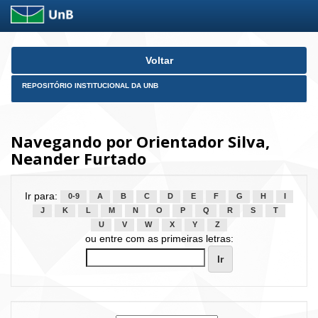
Skip
Voltar
navigation
REPOSITÓRIO INSTITUCIONAL DA UNB
Navegando por Orientador Silva,
Neander Furtado
Ir para:
0-9
A
B
C
D
E
F
G
H
I
J
K
L
M
N
O
P
Q
R
S
T
U
V
W
X
Y
Z
ou entre com as primeiras letras: