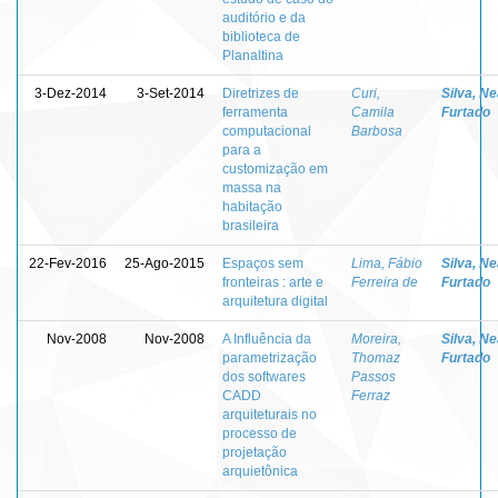
auditório e da
biblioteca de
Planaltina
3-Dez-2014
3-Set-2014
Diretrizes de
Curi,
Silva, N
ferramenta
Camila
Furtado
computacional
Barbosa
para a
customização em
massa na
habitação
brasileira
22-Fev-2016
25-Ago-2015
Espaços sem
Lima, Fábio
Silva, N
fronteiras : arte e
Ferreira de
Furtado
arquitetura digital
Nov-2008
Nov-2008
A Influência da
Moreira,
Silva, N
parametrização
Thomaz
Furtado
dos softwares
Passos
CADD
Ferraz
arquiteturais no
processo de
projetação
arquietônica