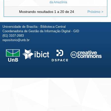
da Amazônia
Mostrando resultados 1 a 20 de 24
Próximo >
Universidade de Brasília - Biblioteca Central
Coordenadoria de Gestão da Informação Digital - GID
(61) 3107-2683
repositorio@unb.br
Fale conosco
Sobre