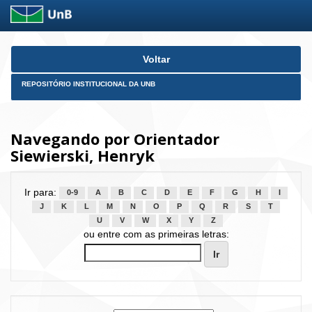
Skip
Voltar
navigation
REPOSITÓRIO INSTITUCIONAL DA UNB
Navegando por Orientador
Siewierski, Henryk
Ir para:
0-9
A
B
C
D
E
F
G
H
I
J
K
L
M
N
O
P
Q
R
S
T
U
V
W
X
Y
Z
ou entre com as primeiras letras: