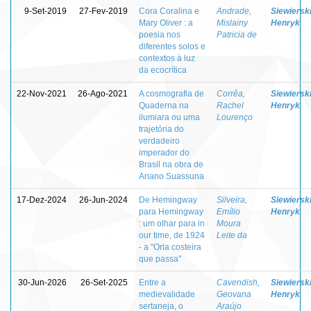
9-Set-2019
27-Fev-2019
Cora Coralina e
Andrade,
Siewierski
Mary Oliver : a
Mislainy
Henryk
poesia nos
Patricia de
diferentes solos e
contextos à luz
da ecocrítica
22-Nov-2021
26-Ago-2021
A cosmografia de
Corrêa,
Siewierski
Quaderna na
Rachel
Henryk
ilumiara ou uma
Lourenço
trajetória do
verdadeiro
imperador do
Brasil na obra de
Ariano Suassuna
17-Dez-2024
26-Jun-2024
De Hemingway
Silveira,
Siewierski
para Hemingway
Emílio
Henryk
: um olhar para in
Moura
our time, de 1924
Leite da
- a "Orla costeira
que passa"
30-Jun-2026
26-Set-2025
Entre a
Cavendish,
Siewierski
medievalidade
Geovana
Henryk
sertaneja, o
Araújo