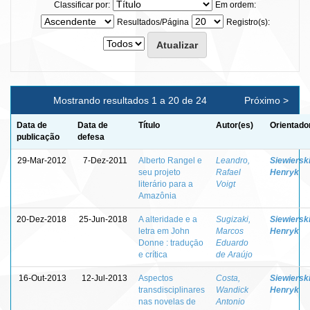
Classificar por:
Em ordem:
Resultados/Página
Registro(s):
Mostrando resultados 1 a 20 de 24
Próximo >
Data de
Data de
Título
Autor(es)
Orientado
publicação
defesa
29-Mar-2012
7-Dez-2011
Alberto Rangel e
Leandro,
Siewierski
seu projeto
Rafael
Henryk
literário para a
Voigt
Amazônia
20-Dez-2018
25-Jun-2018
A alteridade e a
Sugizaki,
Siewierski
letra em John
Marcos
Henryk
Donne : traduçāo
Eduardo
e crítica
de Araújo
16-Out-2013
12-Jul-2013
Aspectos
Costa,
Siewierski
transdisciplinares
Wandick
Henryk
nas novelas de
Antonio