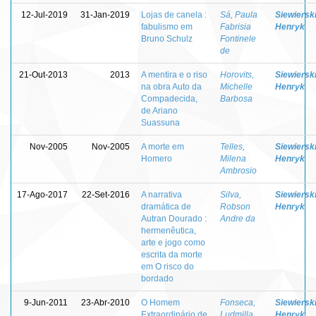
12-Jul-2019
31-Jan-2019
Lojas de canela :
Sá, Paula
Siewierski
fabulismo em
Fabrisia
Henryk
Bruno Schulz
Fontinele
de
21-Out-2013
2013
A mentira e o riso
Horovits,
Siewierski
na obra Auto da
Michelle
Henryk
Compadecida,
Barbosa
de Ariano
Suassuna
Nov-2005
Nov-2005
A morte em
Telles,
Siewierski
Homero
Milena
Henryk
Ambrosio
17-Ago-2017
22-Set-2016
A narrativa
Silva,
Siewierski
dramática de
Robson
Henryk
Autran Dourado :
Andre da
hermenêutica,
arte e jogo como
escrita da morte
em O risco do
bordado
9-Jun-2011
23-Abr-2010
O Homem
Fonseca,
Siewierski
Extraordinário de
Ludmilla
Henryk