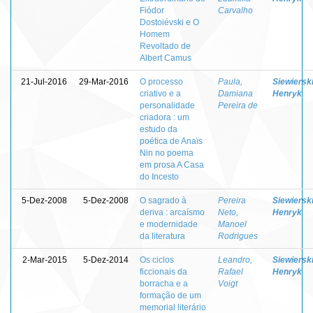
Fiódor
Carvalho
Dostoiévski e O
Homem
Revoltado de
Albert Camus
21-Jul-2016
29-Mar-2016
O processo
Paula,
Siewierski
criativo e a
Damiana
Henryk
personalidade
Pereira de
criadora : um
estudo da
poética de Anaïs
Nin no poema
em prosa A Casa
do Incesto
5-Dez-2008
5-Dez-2008
O sagrado à
Pereira
Siewierski
deriva : arcaísmo
Neto,
Henryk
e modernidade
Manoel
da literatura
Rodrigues
2-Mar-2015
5-Dez-2014
Os ciclos
Leandro,
Siewierski
ficcionais da
Rafael
Henryk
borracha e a
Voigt
formação de um
memorial literário