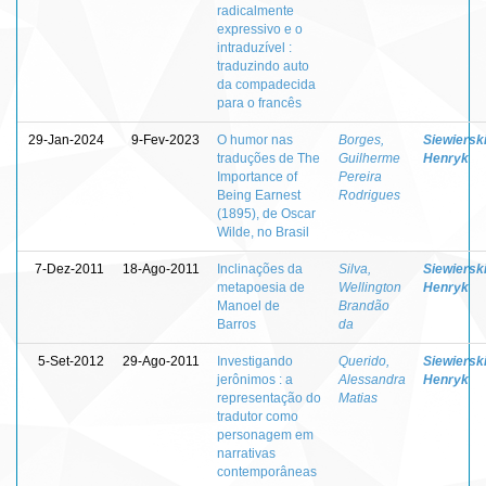
radicalmente
expressivo e o
intraduzível :
traduzindo auto
da compadecida
para o francês
29-Jan-2024
9-Fev-2023
O humor nas
Borges,
Siewierski
traduções de The
Guilherme
Henryk
Importance of
Pereira
Being Earnest
Rodrigues
(1895), de Oscar
Wilde, no Brasil
7-Dez-2011
18-Ago-2011
Inclinações da
Silva,
Siewierski
metapoesia de
Wellington
Henryk
Manoel de
Brandão
Barros
da
5-Set-2012
29-Ago-2011
Investigando
Querido,
Siewierski
jerônimos : a
Alessandra
Henryk
representação do
Matias
tradutor como
personagem em
narrativas
contemporâneas