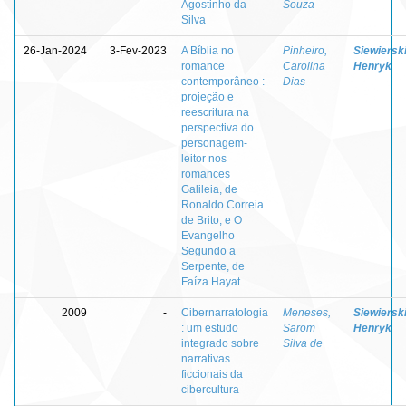
Agostinho da
Souza
Silva
26-Jan-2024
3-Fev-2023
A Bíblia no
Pinheiro,
Siewierski
romance
Carolina
Henryk
contemporâneo :
Dias
projeção e
reescritura na
perspectiva do
personagem-
leitor nos
romances
Galileia, de
Ronaldo Correia
de Brito, e O
Evangelho
Segundo a
Serpente, de
Faíza Hayat
2009
-
Cibernarratologia
Meneses,
Siewierski
: um estudo
Sarom
Henryk
integrado sobre
Silva de
narrativas
ficcionais da
cibercultura