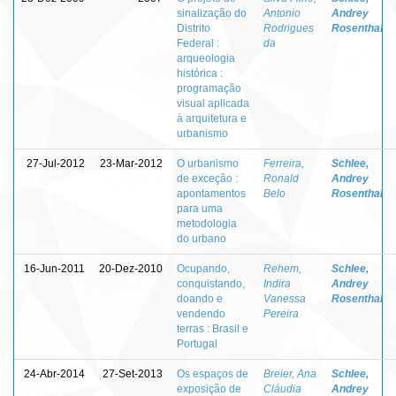
sinalização do
Antonio
Andrey
Distrito
Rodrigues
Rosenthal
Federal :
da
arqueologia
histórica :
programação
visual aplicada
à arquitetura e
urbanismo
27-Jul-2012
23-Mar-2012
O urbanismo
Ferreira,
Schlee,
de exceção :
Ronald
Andrey
apontamentos
Belo
Rosenthal
para uma
metodologia
do urbano
16-Jun-2011
20-Dez-2010
Ocupando,
Rehem,
Schlee,
conquistando,
Indira
Andrey
doando e
Vanessa
Rosenthal
vendendo
Pereira
terras : Brasil e
Portugal
24-Abr-2014
27-Set-2013
Os espaços de
Breier, Ana
Schlee,
exposição de
Cláudia
Andrey