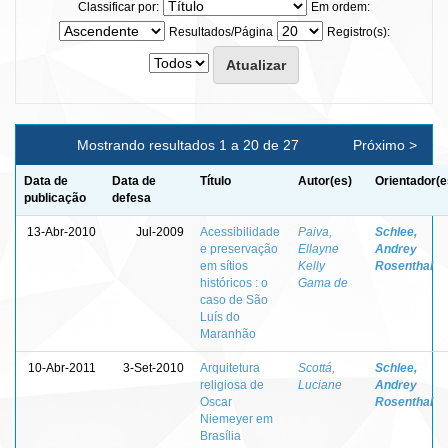
Classificar por:
Em ordem:
Resultados/Página
Registro(s):
Mostrando resultados 1 a 20 de 27
Próximo >
Data de
Data de
Título
Autor(es)
Orientador(e
publicação
defesa
13-Abr-2010
Jul-2009
Acessibilidade
Paiva,
Schlee,
e preservação
Ellayne
Andrey
em sítios
Kelly
Rosenthal
históricos : o
Gama de
caso de São
Luís do
Maranhão
10-Abr-2011
3-Set-2010
Arquitetura
Scottá,
Schlee,
religiosa de
Luciane
Andrey
Oscar
Rosenthal
Niemeyer em
Brasília