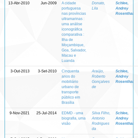
13-Abr-2010
Jun-2009
A cidade
Donato,
Schlee,
portuguesa
Lila
Andrey
nas províncias
Rosenthal
ultramarinas :
uma análise
iconográfica
comparativa :
Ilha de
Moçambique,
Goa, Salvador,
Macau e
Luanda
3-Out-2013
3-Set-2010
Cinquenta
Araújo,
Schlee,
anos do
Roberto
Andrey
mobiliário
Gonçalves
Rosenthal
urbano de
de
transporte
público em
Brasília
9-Nov-2021
25-Jul-2014
EDMD - uma
Silva Filho,
Schlee,
biografia, uma
Antonio
Andrey
visão
Rodrigues
Rosenthal
da