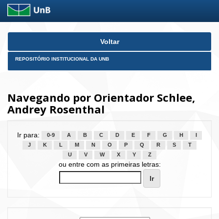
Skip
Voltar
navigation
REPOSITÓRIO INSTITUCIONAL DA UNB
Navegando por Orientador Schlee,
Andrey Rosenthal
Ir para:
0-9
A
B
C
D
E
F
G
H
I
J
K
L
M
N
O
P
Q
R
S
T
U
V
W
X
Y
Z
ou entre com as primeiras letras: