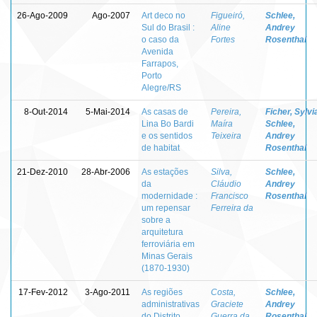
26-Ago-2009
Ago-2007
Art deco no
Figueiró,
Schlee,
Sul do Brasil :
Aline
Andrey
o caso da
Fortes
Rosenthal
Avenida
Farrapos,
Porto
Alegre/RS
8-Out-2014
5-Mai-2014
As casas de
Pereira,
Ficher, Sylvi
Lina Bo Bardi
Maíra
Schlee,
e os sentidos
Teixeira
Andrey
de habitat
Rosenthal
21-Dez-2010
28-Abr-2006
As estações
Silva,
Schlee,
da
Cláudio
Andrey
modernidade :
Francisco
Rosenthal
um repensar
Ferreira da
sobre a
arquitetura
ferroviária em
Minas Gerais
(1870-1930)
17-Fev-2012
3-Ago-2011
As regiões
Costa,
Schlee,
administrativas
Graciete
Andrey
do Distrito
Guerra da
Rosenthal