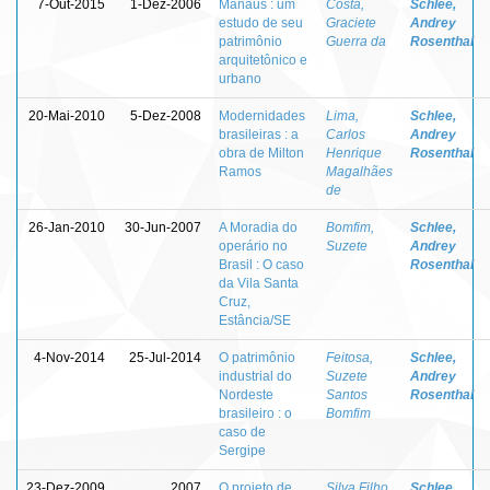
7-Out-2015
1-Dez-2006
Manaus : um
Costa,
Schlee,
estudo de seu
Graciete
Andrey
patrimônio
Guerra da
Rosenthal
arquitetônico e
urbano
20-Mai-2010
5-Dez-2008
Modernidades
Lima,
Schlee,
brasileiras : a
Carlos
Andrey
obra de Milton
Henrique
Rosenthal
Ramos
Magalhães
de
26-Jan-2010
30-Jun-2007
A Moradia do
Bomfim,
Schlee,
operário no
Suzete
Andrey
Brasil : O caso
Rosenthal
da Vila Santa
Cruz,
Estância/SE
4-Nov-2014
25-Jul-2014
O patrimônio
Feitosa,
Schlee,
industrial do
Suzete
Andrey
Nordeste
Santos
Rosenthal
brasileiro : o
Bomfim
caso de
Sergipe
23-Dez-2009
2007
O projeto de
Silva Filho,
Schlee,