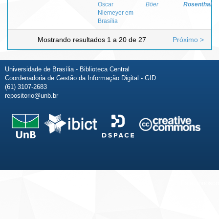
Oscar
Böer
Rosenthal
Niemeyer em
Brasília
Mostrando resultados 1 a 20 de 27
Próximo >
Universidade de Brasília - Biblioteca Central
Coordenadoria de Gestão da Informação Digital - GID
(61) 3107-2683
repositorio@unb.br
Fale conosco
Sobre