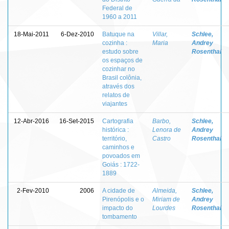
Federal de
1960 a 2011
18-Mai-2011
6-Dez-2010
Batuque na
Villar,
Schlee,
cozinha :
Maria
Andrey
estudo sobre
Rosenthal
os espaços de
cozinhar no
Brasil colônia,
através dos
relatos de
viajantes
12-Abr-2016
16-Set-2015
Cartografia
Barbo,
Schlee,
histórica :
Lenora de
Andrey
território,
Castro
Rosenthal
caminhos e
povoados em
Goiás : 1722-
1889
2-Fev-2010
2006
A cidade de
Almeida,
Schlee,
Pirenópolis e o
Miriam de
Andrey
impacto do
Lourdes
Rosenthal
tombamento