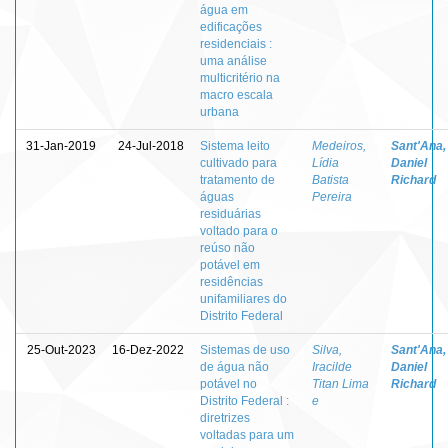
água em
edificações
residenciais :
uma análise
multicritério na
macro escala
urbana
31-Jan-2019
24-Jul-2018
Sistema leito
Medeiros,
Sant'Ana,
cultivado para
Lídia
Daniel
tratamento de
Batista
Richard
águas
Pereira
residuárias
voltado para o
reúso não
potável em
residências
unifamiliares do
Distrito Federal
25-Out-2023
16-Dez-2022
Sistemas de uso
Silva,
Sant'Ana,
de água não
Iracilde
Daniel
potável no
Titan Lima
Richard
Distrito Federal :
e
diretrizes
voltadas para um