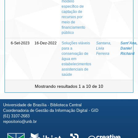
modelo
específico de
captação de
recursos por
meio de
financiamento
público
6-Set-2023
16-Dez-2022
Soluções viáveis
Santana,
Sant'Ana,
para a
Livia
Daniel
conservação de
Ferreira
Richard
água em
estabelecimentos
assistenciais de
saúde
Mostrando resultados 1 a 10 de 10
Universidade de Brasília - Biblioteca Central
Coordenadoria de Gestão da Informação Digital - GID
(61) 3107-2683
repositorio@unb.br