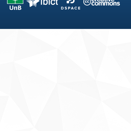
Fale conosco
Sobre