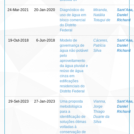
24-Mar-2021
20-Jan-2020
Diagnóstico do
Miranda,
Sant'Ana,
uso de água em
Natália
Daniel
bloco comercial
Totugui de
Richard
do Distrito
Federal
19-Out-2018
6-Jun-2018
Modelo de
Cáceres,
Sant'Ana,
governança de
Patrícia
Daniel
água não potável
Silva
Richard
pelo
aproveitamento
da água pluvial e
reúso de água
cinza em
edificações
residenciais do
Distrito Federal
29-Set-2023
27-Jan-2023
Uma proposta
Vianna,
Sant'Ana,
metodológica
Jorge
Daniel
para a
Thiago
Richard
identificação de
Duarte da
soluções ótimas
Silva
voltadas à
conservação de