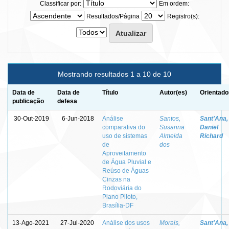
Classificar por:
Em ordem:
Resultados/Página
Registro(s):
Mostrando resultados 1 a 10 de 10
Data de
Data de
Título
Autor(es)
Orientado
publicação
defesa
30-Out-2019
6-Jun-2018
Análise
Santos,
Sant'Ana,
comparativa do
Susanna
Daniel
uso de sistemas
Almeida
Richard
de
dos
Aproveitamento
de Água Pluvial e
Reúso de Águas
Cinzas na
Rodoviária do
Plano Piloto,
Brasília-DF
13-Ago-2021
27-Jul-2020
Análise dos usos
Morais,
Sant'Ana,