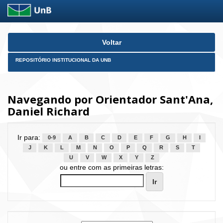
Skip
Voltar
navigation
REPOSITÓRIO INSTITUCIONAL DA UNB
Navegando por Orientador Sant'Ana,
Daniel Richard
Ir para:
0-9
A
B
C
D
E
F
G
H
I
J
K
L
M
N
O
P
Q
R
S
T
U
V
W
X
Y
Z
ou entre com as primeiras letras: