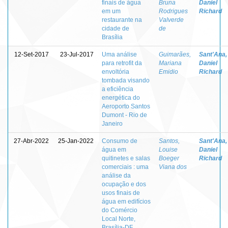
finais de água
Bruna
Daniel
em um
Rodrigues
Richard
restaurante na
Valverde
cidade de
de
Brasília
12-Set-2017
23-Jul-2017
Uma análise
Guimarães,
Sant'Ana,
para retrofit da
Mariana
Daniel
envoltória
Emidio
Richard
tombada visando
a eficiência
energética do
Aeroporto Santos
Dumont - Rio de
Janeiro
27-Abr-2022
25-Jan-2022
Consumo de
Santos,
Sant'Ana,
água em
Louise
Daniel
quitinetes e salas
Boeger
Richard
comerciais : uma
Viana dos
análise da
ocupação e dos
usos finais de
água em edifícios
do Comércio
Local Norte,
Brasília-DF