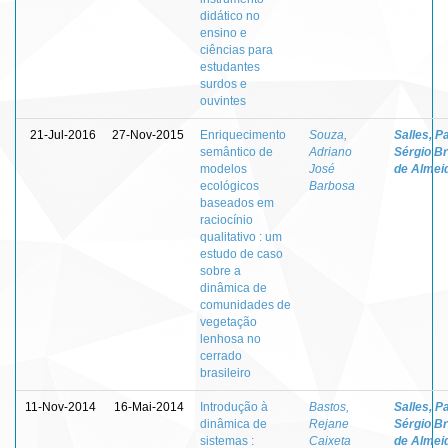
didático no
ensino e
ciências para
estudantes
surdos e
ouvintes
21-Jul-2016
27-Nov-2015
Enriquecimento
Souza,
Salles, P
semântico de
Adriano
Sérgio B
modelos
José
de Almei
ecológicos
Barbosa
baseados em
raciocínio
qualitativo : um
estudo de caso
sobre a
dinâmica de
comunidades de
vegetação
lenhosa no
cerrado
brasileiro
11-Nov-2014
16-Mai-2014
Introdução à
Bastos,
Salles, P
dinâmica de
Rejane
Sérgio B
sistemas :
Caixeta
de Almei