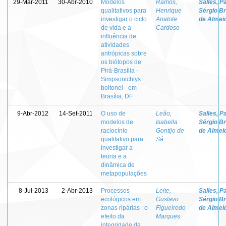
29-Mar-2011
30-Abr-2010
Modelos
Ramos,
Salles, P
qualitativos para
Henrique
Sérgio B
investigar o ciclo
Anatole
de Almei
de vida e a
Cardoso
influência de
atividades
antrópicas sobre
os biótopos de
Pirá-Brasília -
Simpsonichtys
boitonei - em
Brasília, DF
9-Abr-2012
14-Set-2011
O uso de
Leão,
Salles, P
modelos de
Isabella
Sérgio B
raciocínio
Gontijo de
de Almei
qualitativo para
Sá
investigar a
teoria e a
dinâmica de
metapopulações
8-Jul-2013
2-Abr-2013
Processos
Leite,
Salles, P
ecológicos em
Gustavo
Sérgio B
zonas ripárias : o
Figueiredo
de Almei
efeito da
Marques
integridade da