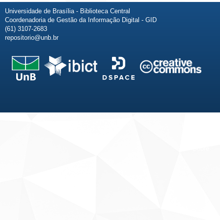
Universidade de Brasília - Biblioteca Central
Coordenadoria de Gestão da Informação Digital - GID
(61) 3107-2683
repositorio@unb.br
Fale conosco
Sobre