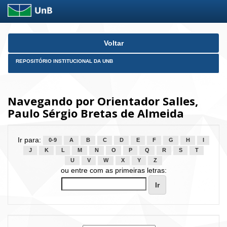
Skip
Voltar
navigation
REPOSITÓRIO INSTITUCIONAL DA UNB
Navegando por Orientador Salles,
Paulo Sérgio Bretas de Almeida
Ir para:
0-9
A
B
C
D
E
F
G
H
I
J
K
L
M
N
O
P
Q
R
S
T
U
V
W
X
Y
Z
ou entre com as primeiras letras: