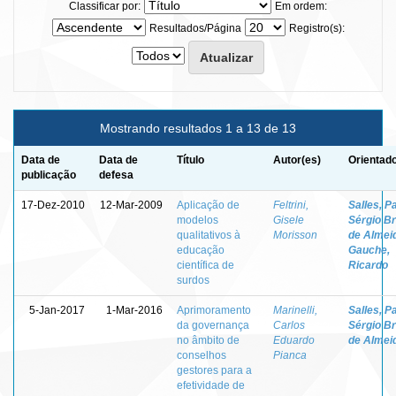
Classificar por:
Em ordem:
Resultados/Página
Registro(s):
Mostrando resultados 1 a 13 de 13
Data de
Data de
Título
Autor(es)
Orientado
publicação
defesa
17-Dez-2010
12-Mar-2009
Aplicação de
Feltrini,
Salles, P
modelos
Gisele
Sérgio B
qualitativos à
Morisson
de Almei
educação
Gauche,
científica de
Ricardo
surdos
5-Jan-2017
1-Mar-2016
Aprimoramento
Marinelli,
Salles, P
da governança
Carlos
Sérgio B
no âmbito de
Eduardo
de Almei
conselhos
Pianca
gestores para a
efetividade de