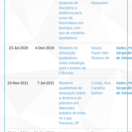
proposta de
Gonçalves
disciplina a
distância para
curso de
licenciatura em
biologia, com
uso de modelos
qualitativos
23-Jul-2020
4-Dez-2019
Modelos de
Souza,
Salles, P
simulação
Paulo Vitor
Sérgio B
qualitativos
Teodoro de
de Almei
como estratégia
para o ensino de
Ciências
23-Nov-2011
7-Jul-2011
Modelos
Corrêa, Ana
Salles, P
qualitativos de
Carolina
Sérgio B
simulação sobre
Gomes
de Almei
a dinâmica do
plâncton em
diferentes
estados de trofia
no Lago
Paranoá, DF