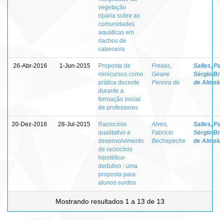
vegetação
ripária sobre as
comunidades
aquáticas em
riachos de
cabeceira
26-Abr-2016
1-Jun-2015
Proposta de
Freitas,
Salles, P
minicursos como
Geane
Sérgio B
prática docente
Pereira de
de Almei
durante a
formação inicial
de professores
20-Dez-2016
28-Jul-2015
Raciocínio
Alves,
Salles, P
qualitativo e
Fabrício
Sérgio B
desenvolvimento
Bechepeche
de Almei
de raciocínio
hipotético-
dedutivo : uma
proposta para
alunos surdos
Mostrando resultados 1 a 13 de 13