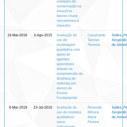
unidades de
conservação na
Amazônia :
fatores-chave,
mecanismos e
impactos
19-Mai-2016
3-Ago-2015
Avaliação do
Cavalcante,
Salles, P
uso de
Tarcisio
Sérgio B
modelagem
Ferreira
de Almei
qualitativa com
apoio de
agentes
aprendizes
virtuais na
compreensão da
dinâmica de
sistemas por
alunos do
Ensino
Fundamental
6-Mar-2019
23-Jul-2010
Avaliação do
Resende,
Salles, P
uso de modelos
Mônica
Sérgio B
qualitativos
Maria
de Almei
como
Pereira
instrumento