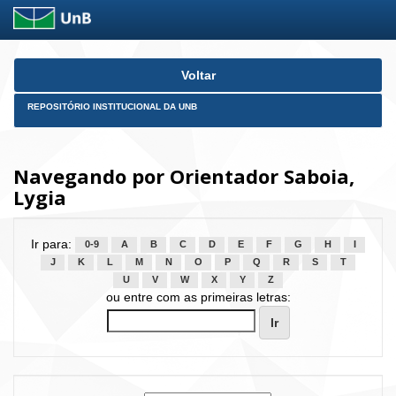
Skip
Voltar
navigation
REPOSITÓRIO INSTITUCIONAL DA UNB
Navegando por Orientador Saboia,
Lygia
Ir para:
0-9
A
B
C
D
E
F
G
H
I
J
K
L
M
N
O
P
Q
R
S
T
U
V
W
X
Y
Z
ou entre com as primeiras letras: