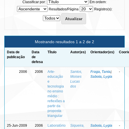
Classificar por:
Em ordem:
Resultados/Página
Registro(s):
Mostrando resultados 1 a 2 de 2
Data de
Data
Título
Autor(es)
Orientador(es)
Coori
publicação
de
defesa
2006
2006
Arte-
Santos,
Fraga, Tania
;
-
educação
Moises
Saboia, Lygia
e
Lucas
tecnologia
dos
no ensino
médio :
reflexões a
partir da
proposta
triangular
25-Jun-2009
2006
Laboratório
Siqueira,
Saboia, Lygia
-