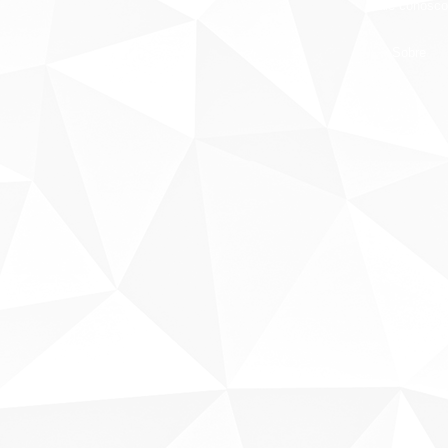
Fale conosco
Sobre