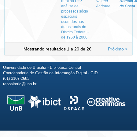
rural no DF?
Valéria
Rômulo J
análise de
Andrade
da Costa
processos sócio
espaciais
ocorridos nas
áreas rurais do
Distrito Federal -
de 1960 à 2000
Mostrando resultados 1 a 20 de 26
Próximo >
Universidade de Brasília - Biblioteca Central
Coordenadoria de Gestão da Informação Digital - GID
(61) 3107-2683
repositorio@unb.br