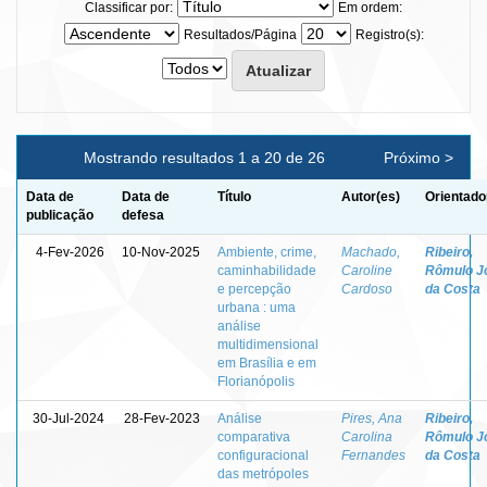
Classificar por:
Em ordem:
Resultados/Página
Registro(s):
Mostrando resultados 1 a 20 de 26
Próximo >
Data de
Data de
Título
Autor(es)
Orientado
publicação
defesa
4-Fev-2026
10-Nov-2025
Ambiente, crime,
Machado,
Ribeiro,
caminhabilidade
Caroline
Rômulo J
e percepção
Cardoso
da Costa
urbana : uma
análise
multidimensional
em Brasília e em
Florianópolis
30-Jul-2024
28-Fev-2023
Análise
Pires, Ana
Ribeiro,
comparativa
Carolina
Rômulo J
configuracional
Fernandes
da Costa
das metrópoles