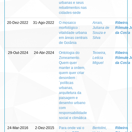
urbanas e seus
rebatimentos nas
cidades-sede
20-Dez-2022
31-Ago-2022
O mosaico
Arrais,
Ribeiro,
morfológico :
Juliana de
Rômulo J
vitalidade urbana
Souza e
da Costa
em áreas centrais
Silva
de Goiânia
29-Out-2024
24-Abr-2024
Ontologia do
Teixeira,
Ribeiro,
Zoneamento.
Letícia
Rômulo J
Quem quer
Miguel
da Costa
manter a ordem,
quem quer criar
desordem :
´políticas
urbanas,
arquitetura da
paisagem e
desenho urbano
com
responsabilidade
social e climática
24-Mar-2016
2-Dez-2015
Para onde vai o
Bertolini,
Ribeiro,