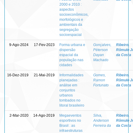
2000 e 2010 :
aspectos
socioeconômicos,
morfológicos e
ambientais da
segregação
socioespacial
9-Ago-2024
17-Fev-2023
Forma urbana e
Gonçalves,
Ribeiro,
dispersão
Péterson
Rômulo J
espacial da
Dayan
da Costa
população nas
Machado
cidades
16-Dez-2019
21-Mai-2019
Informalidades
Gomes,
Ribeiro,
planejadas :
Ramon
Rômulo J
análise em
Fortunato
da Costa
conjuntos
urbanos
tombados no
litoral brasileiro
2-Mar-2020
14-Ago-2019
Megaeventos
Silva,
Ribeiro,
esportivos no
Anderson
Rômulo J
Brasil : as
Ferreira da
da Costa
infraestruturas