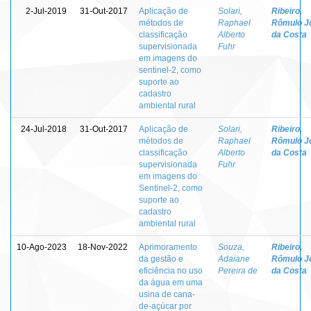
2-Jul-2019
31-Out-2017
Aplicação de
Solari,
Ribeiro,
métodos de
Raphael
Rômulo J
classificação
Alberto
da Costa
supervisionada
Fuhr
em imagens do
sentinel-2, como
suporte ao
cadastro
ambiental rural
24-Jul-2018
31-Out-2017
Aplicação de
Solari,
Ribeiro,
métodos de
Raphael
Rômulo J
classificação
Alberto
da Costa
supervisionada
Fuhr
em imagens do
Sentinel-2, como
suporte ao
cadastro
ambiental rural
10-Ago-2023
18-Nov-2022
Aprimoramento
Souza,
Ribeiro,
da gestão e
Adaiane
Rômulo J
eficiência no uso
Pereira de
da Costa
da água em uma
usina de cana-
de-açúcar por