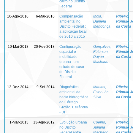
carro no Distrito
Federal
16-Ago-2016
6-Mai-2016
Compensação
Mota,
Ribeiro,
ambiental no
Daniela
Rômulo J
Distrito Federal :
Mendonça
da Costa
a aplicação local
de 2010 a 2015
10-Mai-2018
20-Fev-2018
Configuração
Gonçalves,
Ribeiro,
espacial e
Péterson
Rômulo J
mobilidade
Dayan
da Costa
urbana : um
Machado
estudo de caso
do Distrito
Federal
12-Dez-2014
9-Set-2014
Diagnóstico
Martins,
Ribeiro,
ambiental da
Ester Léa
Rômulo J
bacia hidrográfica
Silva
da Costa
do Córrego
Grotão, Ceilândia
- DF
1-Mar-2013
13-Ago-2012
Evolução urbana
Coelho,
Ribeiro,
no Distrito
Juliana
Rômulo J
Federal entre
Machado
da Costa