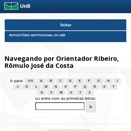
Skip
Voltar
navigation
REPOSITÓRIO INSTITUCIONAL DA UNB
Navegando por Orientador Ribeiro,
Rômulo José da Costa
Ir para:
0-9
A
B
C
D
E
F
G
H
I
J
K
L
M
N
O
P
Q
R
S
T
U
V
W
X
Y
Z
ou entre com as primeiras letras: