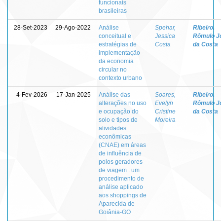
funcionais
brasileiras
28-Set-2023
29-Ago-2022
Análise
Spehar,
Ribeiro,
conceitual e
Jessica
Rômulo J
estratégias de
Costa
da Costa
implementação
da economia
circular no
contexto urbano
4-Fev-2026
17-Jan-2025
Análise das
Soares,
Ribeiro,
alterações no uso
Evelyn
Rômulo J
e ocupação do
Cristine
da Costa
solo e tipos de
Moreira
atividades
econômicas
(CNAE) em áreas
de influência de
polos geradores
de viagem : um
procedimento de
análise aplicado
aos shoppings de
Aparecida de
Goiânia-GO