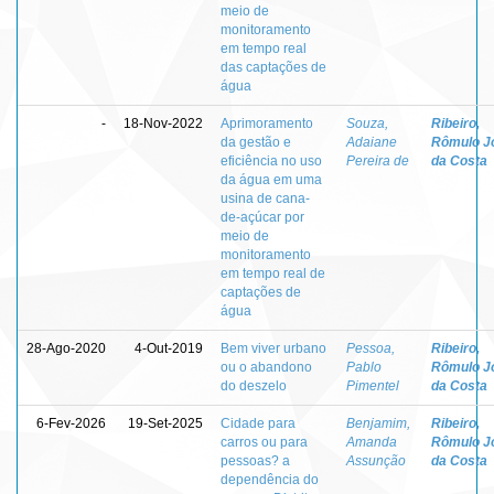
meio de
monitoramento
em tempo real
das captações de
água
-
18-Nov-2022
Aprimoramento
Souza,
Ribeiro,
da gestão e
Adaiane
Rômulo J
eficiência no uso
Pereira de
da Costa
da água em uma
usina de cana-
de-açúcar por
meio de
monitoramento
em tempo real de
captações de
água
28-Ago-2020
4-Out-2019
Bem viver urbano
Pessoa,
Ribeiro,
ou o abandono
Pablo
Rômulo J
do deszelo
Pimentel
da Costa
6-Fev-2026
19-Set-2025
Cidade para
Benjamim,
Ribeiro,
carros ou para
Amanda
Rômulo J
pessoas? a
Assunção
da Costa
dependência do