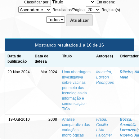
Classificar por:
Em ordem:
Resultados/Página
Registro(s):
Mostrando resultados 1 a 16 de 16
Data de
Data de
Título
Autor(es)
Orientador
publicação
defesa
29-Nov-2024
Mar-2024
Uma abordagem
Monteiro,
Ribeiro, Al
investigativa
Edilson
Melo
sobre vacinas
Rodrigues
por meio das
tecnologias da
informação e
comunicação -
TICs
19-Out-2010
2008
Análise
Fraga,
Bocca,
comparativa das
Cecília
Anamélia
variações
Lívia
Lorenzetti
;
morfológicas
Falcomer
Ribeiro, Al