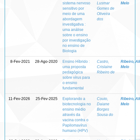
sistema nervoso
Lusmar
Melo
sensitivo por
Gomes de
meio de uma
Oliveira
abordagem
dos
investigativa :
uma análise
sobre o ensino
por investigação
no ensino de
Biologia
8-Fev-2021
28-Ago-2020
Ensino Híbrido :
Castro,
Ribeiro, Al
uma proposta
Crislaine
Melo
pedagógica
Ribeiro de
sobre vírus para
o ensino
fundamental
11-Fev-2026
25-Fev-2025
Explorando a
Couto,
Ribeiro, Al
biotecnologia no
Daiane
Melo
ensino médio
Borges
através da
Sousa do
vacina contra o
Papilomavírus
humano (HPV)