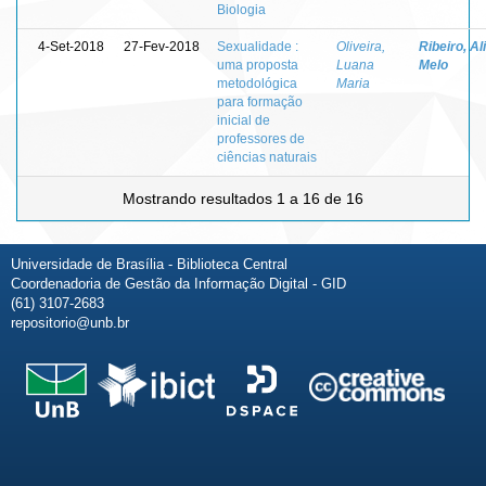
Biologia
4-Set-2018
27-Fev-2018
Sexualidade :
Oliveira,
Ribeiro, Al
uma proposta
Luana
Melo
metodológica
Maria
para formação
inicial de
professores de
ciências naturais
Mostrando resultados 1 a 16 de 16
Universidade de Brasília - Biblioteca Central
Coordenadoria de Gestão da Informação Digital - GID
(61) 3107-2683
repositorio@unb.br