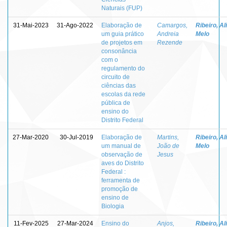
Naturais (FUP)
31-Mai-2023
31-Ago-2022
Elaboração de
Camargos,
Ribeiro, Al
um guia prático
Andreia
Melo
de projetos em
Rezende
consonância
com o
regulamento do
circuito de
ciências das
escolas da rede
pública de
ensino do
Distrito Federal
27-Mar-2020
30-Jul-2019
Elaboração de
Martins,
Ribeiro, Al
um manual de
João de
Melo
observação de
Jesus
aves do Distrito
Federal :
ferramenta de
promoção de
ensino de
Biologia
11-Fev-2025
27-Mar-2024
Ensino do
Anjos,
Ribeiro, Al