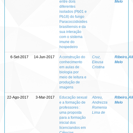
entre dois
Melo
diferentes
isolados (Pb01 e
Pb18) do fungo
Paracoccidioides
brasiliensis e da
sua interação
com o sistema
imune do
hospedeiro
6-Set-2017
14-Jun-2017
A construção do
Cruz,
Ribeiro, Al
conhecimento
Eleusa
Melo
em aulas de
Cristina
biologia por
meio de leitura e
produção de
imagens
22-Ago-2017
3-Mar-2017
Educação sexual
Abreu,
Ribeiro, Al
e a formação de
Andrezza
Melo
professores :
Romenia
uma proposta
Lima de
para a formação
inicial dos
licenciandos em
Ciências