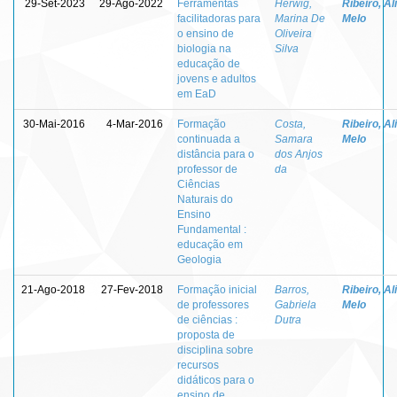
29-Set-2023
29-Ago-2022
Ferramentas
Herwig,
Ribeiro, Al
facilitadoras para
Marina De
Melo
o ensino de
Oliveira
biologia na
Silva
educação de
jovens e adultos
em EaD
30-Mai-2016
4-Mar-2016
Formação
Costa,
Ribeiro, Al
continuada a
Samara
Melo
distância para o
dos Anjos
professor de
da
Ciências
Naturais do
Ensino
Fundamental :
educação em
Geologia
21-Ago-2018
27-Fev-2018
Formação inicial
Barros,
Ribeiro, Al
de professores
Gabriela
Melo
de ciências :
Dutra
proposta de
disciplina sobre
recursos
didáticos para o
ensino de