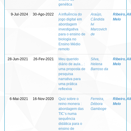
genética
9-Jul-2024
30-Ago-2022
A influência do
Araújo,
Ribeiro, Al
jogo digital em
Cândida
Melo
abordagem
Ivi
investigativa
Marcovich
para o ensino de
de
biologia no
Ensino Médio
remoto
28-Jun-2021
26-Fev-2021
Meu querido
Silva,
Ribeiro, Al
diário de aula... :
Helena
Melo
uma proposta de
Barroso da
pesquisa
narrativa para
uma prática
reflexiva
6-Mai-2021
16-Nov-2020
Quiz sobre o
Ferreira,
Ribeiro, Al
reino monera :
Débora
Melo
abordagem das
Gamboge
TIC’s numa
sequência
didática para o
ensino de