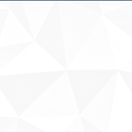
Fale conosco
Sobre