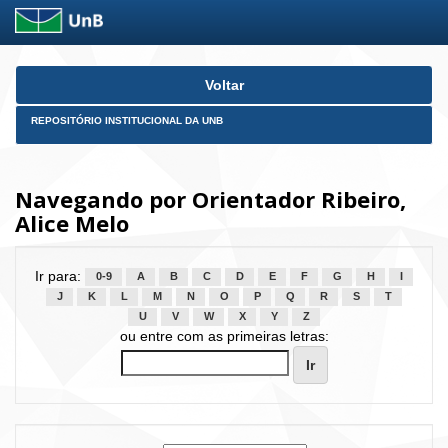
Skip
Voltar
navigation
REPOSITÓRIO INSTITUCIONAL DA UNB
Navegando por Orientador Ribeiro,
Alice Melo
Ir para:
0-9
A
B
C
D
E
F
G
H
I
J
K
L
M
N
O
P
Q
R
S
T
U
V
W
X
Y
Z
ou entre com as primeiras letras: