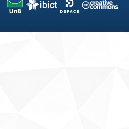
Fale conosco
Sobre