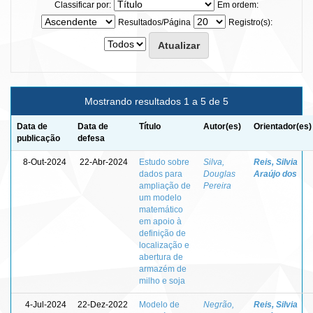
Classificar por:
Em ordem:
Resultados/Página
Registro(s):
Mostrando resultados 1 a 5 de 5
Data de
Data de
Título
Autor(es)
Orientador(es)
publicação
defesa
8-Out-2024
22-Abr-2024
Estudo sobre
Silva,
Reis, Silvia
dados para
Douglas
Araújo dos
ampliação de
Pereira
um modelo
matemático
em apoio à
definição de
localização e
abertura de
armazém de
milho e soja
4-Jul-2024
22-Dez-2022
Modelo de
Negrão,
Reis, Silvia