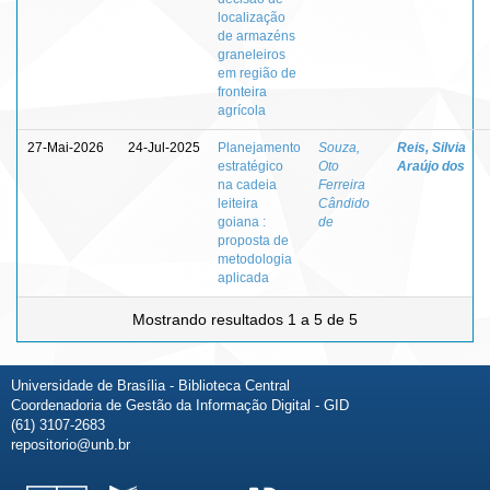
localização
de armazéns
graneleiros
em região de
fronteira
agrícola
27-Mai-2026
24-Jul-2025
Planejamento
Souza,
Reis, Silvia
estratégico
Oto
Araújo dos
na cadeia
Ferreira
leiteira
Cândido
goiana :
de
proposta de
metodologia
aplicada
Mostrando resultados 1 a 5 de 5
Universidade de Brasília - Biblioteca Central
Coordenadoria de Gestão da Informação Digital - GID
(61) 3107-2683
repositorio@unb.br