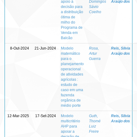
apoio à
Domingos
Araújo dos
decisão para
Sávio
a distribuição
Coelho
ótima de
milho do
Programa de
Venda em
Balcão
8-Out-2024
21-Jun-2024
Modelo
Rosa,
Reis, Silvia
matemático
Artur
Araújo dos
para o
Guerra
planejamento
operacional
de atividades
agrícolas :
estudo de
caso em uma
fazenda
orgânica de
médio porte
12-Mar-2025
17-Set-2024
Modelo
Guth,
Reis, Silvia
multicritério
Thomé
Araújo dos
AHP para
Luiz
apoiar a
Freire
decisão de