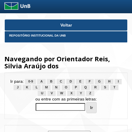
Skip
Voltar
navigation
REPOSITÓRIO INSTITUCIONAL DA UNB
Navegando por Orientador Reis,
Silvia Araújo dos
Ir para:
0-9
A
B
C
D
E
F
G
H
I
J
K
L
M
N
O
P
Q
R
S
T
U
V
W
X
Y
Z
ou entre com as primeiras letras: