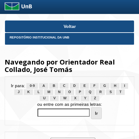
Skip
Voltar
navigation
REPOSITÓRIO INSTITUCIONAL DA UNB
Navegando por Orientador Real
Collado, José Tomás
Ir para:
0-9
A
B
C
D
E
F
G
H
I
J
K
L
M
N
O
P
Q
R
S
T
U
V
W
X
Y
Z
ou entre com as primeiras letras: