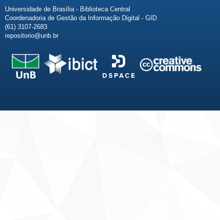
Universidade de Brasília - Biblioteca Central
Coordenadoria de Gestão da Informação Digital - GID
(61) 3107-2683
repositorio@unb.br
Fale conosco
Sobre