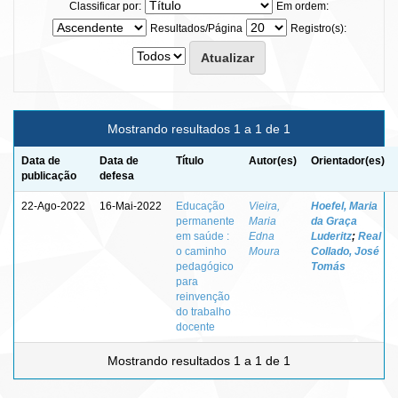
Classificar por:
Em ordem:
Resultados/Página
Registro(s):
Mostrando resultados 1 a 1 de 1
Data de
Data de
Título
Autor(es)
Orientador(es)
publicação
defesa
22-Ago-2022
16-Mai-2022
Educação
Vieira,
Hoefel, Maria
permanente
Maria
da Graça
em saúde :
Edna
Luderitz
;
Real
o caminho
Moura
Collado, José
pedagógico
Tomás
para
reinvenção
do trabalho
docente
Mostrando resultados 1 a 1 de 1