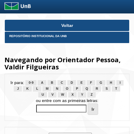
Skip
Voltar
navigation
REPOSITÓRIO INSTITUCIONAL DA UNB
Navegando por Orientador Pessoa,
Valdir Filgueiras
Ir para:
0-9
A
B
C
D
E
F
G
H
I
J
K
L
M
N
O
P
Q
R
S
T
U
V
W
X
Y
Z
ou entre com as primeiras letras: