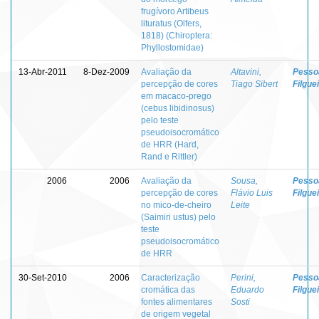
frugívoro Artibeus
lituratus (Olfers,
1818) (Chiroptera:
Phyllostomidae)
13-Abr-2011
8-Dez-2009
Avaliação da
Altavini,
Pessoa
percepção de cores
Tiago Sibert
Filgue
em macaco-prego
(cebus libidinosus)
pelo teste
pseudoisocromático
de HRR (Hard,
Rand e Rittler)
2006
2006
Avaliação da
Sousa,
Pessoa
percepção de cores
Flávio Luis
Filgue
no mico-de-cheiro
Leite
(Saimiri ustus) pelo
teste
pseudoisocromático
de HRR
30-Set-2010
2006
Caracterização
Perini,
Pessoa
cromática das
Eduardo
Filgue
fontes alimentares
Sosti
de origem vegetal