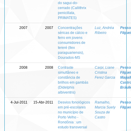
do sagui-do-
cerrado (Callithrix
penicillata,
PRIMATES)
2007
2007
Concentrações
Luz, Andréa
Pessoa
séricas de cálcio e
Ribeiro
Filgue
ferro em jovens
consumidores de
tereré (Ilex
paraguariensis),
Dourados-MS
2008
2008
Contraste
Carpi, Liane
Pessoa
simultâneo e
Cristina
Filgue
constância de
Ferez Garcia
Magal
brilhos em gambás
Castro
(Didelphis
Bráuli
albiventris)
4-Jul-2011
15-Abr-2011
Desvios fonológicos
Ramalho,
Pessoa
em pré-escolares
Marcia Suely
Filgue
no município de
Souza de
Porto Velho -
Castro
Rondônia : um
estudo transversal