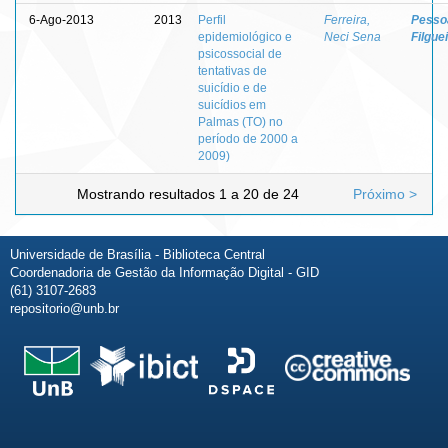
6-Ago-2013
2013
Perfil
Ferreira,
Pessoa
epidemiológico e
Neci Sena
Filgue
psicossocial de
tentativas de
suicídio e de
suicídios em
Palmas (TO) no
período de 2000 a
2009)
Mostrando resultados 1 a 20 de 24
Próximo >
Universidade de Brasília - Biblioteca Central
Coordenadoria de Gestão da Informação Digital - GID
(61) 3107-2683
repositorio@unb.br