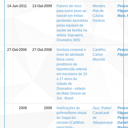
14-Jun-2011
13-Out-2009
Fatores de risco
Mendes,
Pessoa
para baixo peso ao
Rita de
Filgue
nascer em índias
Cássia
Maio, 
gestantes assistidas
Dorácio
pelas equipes de
saúde da família na
aldeia Jaguapirú,
Dourados (MS)
27-Out-2006
27-Out-2006
Gordura corporal e
Castilho,
Pessoa
nível de atividade
Carlos
Filgue
física como
Muchão
preditores de
hipertensão arterial
em escolares de 10
a 17 anos da
cidade de
Dourados - estado
de Mato Grosso do
Sul - Brasil
2009
2009
Implicações do
Ajuz, Rafael
Pessoa
polimorfismo visual
Cavalcanti
Filgue
do Sagui-do-
de
Pesso
cerrado (Callithrix
Albuquerque
Daniel
penicillata -
Marqu