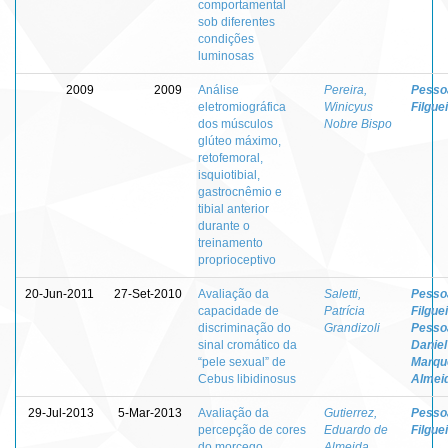
comportamental
sob diferentes
condições
luminosas
2009
2009
Análise
Pereira,
Pessoa
eletromiográfica
Winicyus
Filgue
dos músculos
Nobre Bispo
glúteo máximo,
retofemoral,
isquiotibial,
gastrocnêmio e
tibial anterior
durante o
treinamento
proprioceptivo
20-Jun-2011
27-Set-2010
Avaliação da
Saletti,
Pessoa
capacidade de
Patrícia
Filgue
discriminação do
Grandizoli
Pesso
sinal cromático da
Daniel
“pele sexual” de
Marqu
Cebus libidinosus
Almei
29-Jul-2013
5-Mar-2013
Avaliação da
Gutierrez,
Pessoa
percepção de cores
Eduardo de
Filgue
do morcego
Almeida