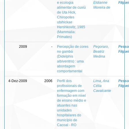
e ecologia
Eldianne
Filgue
alimentar de cuxiú
Moreira de
de Uta Hick,
Chiropotes
utahickae
Hershkovitz, 1985
(Mammalia:
Primates)
2009
-
Percepção de cores
Pegoraro,
Pessoa
no gambá
Beatriz
Filgue
(Didelphis
Medina
albiventris) : uma
abordagem
comportamental
4-Dez-2009
2006
Perfil dos
Lima, Ana
Pessoa
profissionais de
Célia
Filgue
enfermagem com
Cavalcante
formação em nível
de ensino médio e
atuantes nas
unidades
hospitalares do
município de
Cacoal - RO