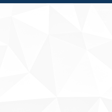
Fale conosco
Sobre