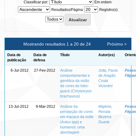
Classificar por:
Em ordem:
Resultados/Página
Registro(s):
Mostrando resultados 1 a 20 de 24
Próximo >
Data de
Data de
Título
Autor(es)
Orient
publicação
defesa
6-Jul-2012
27-Fev-2012
Análise
Jotta, Paula
Pessoa
comportamental e
de Aragão
Filgue
genética da visão
Costa
de cores do lobo-
Vicentini
guará (Chrysocyon
brachyurus)
13-Jul-2012
9-Mar-2012
Análise da
Migliolo,
Pessoa
percepção de cores
Renata
Filgue
em macaco da noite
Bezerra
(Aotus spp) e
Duarte
humanos: uma
abordagem