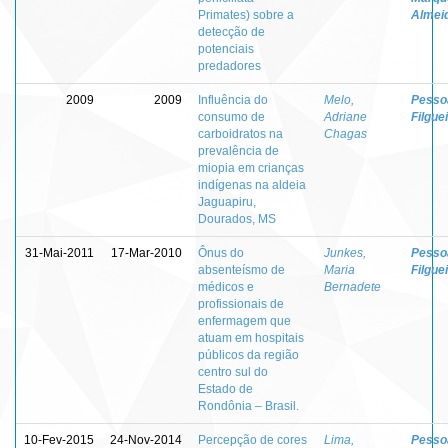
Primates) sobre a
Almei
detecção de
potenciais
predadores
2009
2009
Influência do
Melo,
Pessoa
consumo de
Adriane
Filgue
carboidratos na
Chagas
prevalência de
miopia em crianças
indígenas na aldeia
Jaguapiru,
Dourados, MS
31-Mai-2011
17-Mar-2010
Ônus do
Junkes,
Pessoa
absenteísmo de
Maria
Filgue
médicos e
Bernadete
profissionais de
enfermagem que
atuam em hospitais
públicos da região
centro sul do
Estado de
Rondônia – Brasil.
10-Fev-2015
24-Nov-2014
Percepção de cores
Lima,
Pessoa