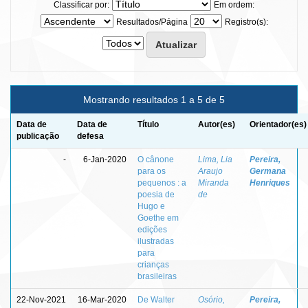
Classificar por:
Em ordem:
Resultados/Página
Registro(s):
Mostrando resultados 1 a 5 de 5
Data de
Data de
Título
Autor(es)
Orientador(es)
publicação
defesa
-
6-Jan-2020
O cânone
Lima, Lia
Pereira,
para os
Araujo
Germana
pequenos : a
Miranda
Henriques
poesia de
de
Hugo e
Goethe em
edições
ilustradas
para
crianças
brasileiras
22-Nov-2021
16-Mar-2020
De Walter
Osório,
Pereira,