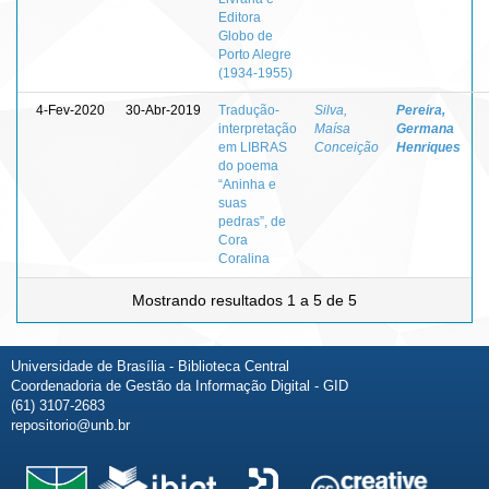
Editora
Globo de
Porto Alegre
(1934-1955)
4-Fev-2020
30-Abr-2019
Tradução-
Silva,
Pereira,
interpretação
Maísa
Germana
em LIBRAS
Conceição
Henriques
do poema
“Aninha e
suas
pedras”, de
Cora
Coralina
Mostrando resultados 1 a 5 de 5
Universidade de Brasília - Biblioteca Central
Coordenadoria de Gestão da Informação Digital - GID
(61) 3107-2683
repositorio@unb.br