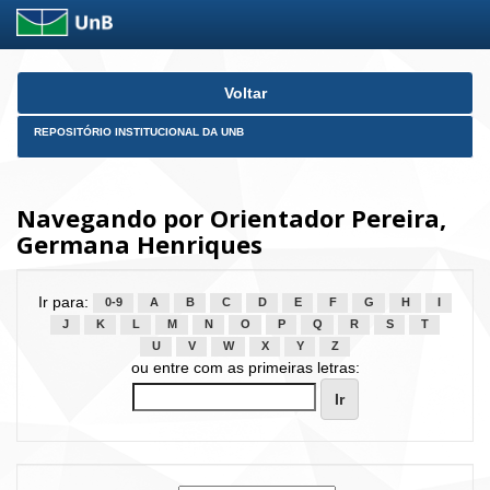
Skip
Voltar
navigation
REPOSITÓRIO INSTITUCIONAL DA UNB
Navegando por Orientador Pereira,
Germana Henriques
Ir para:
0-9
A
B
C
D
E
F
G
H
I
J
K
L
M
N
O
P
Q
R
S
T
U
V
W
X
Y
Z
ou entre com as primeiras letras: