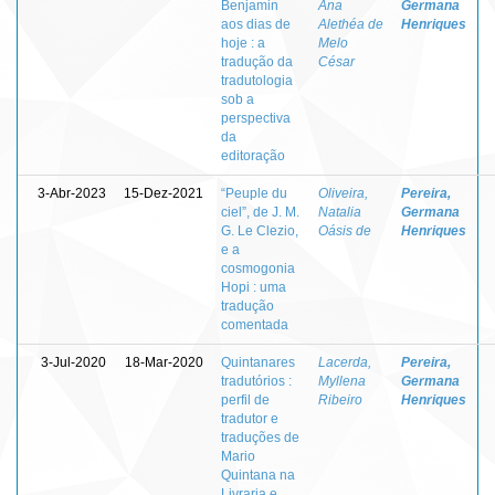
Benjamin
Ana
Germana
aos dias de
Alethéa de
Henriques
hoje : a
Melo
tradução da
César
tradutologia
sob a
perspectiva
da
editoração
3-Abr-2023
15-Dez-2021
“Peuple du
Oliveira,
Pereira,
ciel”, de J. M.
Natalia
Germana
G. Le Clezio,
Oásis de
Henriques
e a
cosmogonia
Hopi : uma
tradução
comentada
3-Jul-2020
18-Mar-2020
Quintanares
Lacerda,
Pereira,
tradutórios :
Myllena
Germana
perfil de
Ribeiro
Henriques
tradutor e
traduções de
Mario
Quintana na
Livraria e